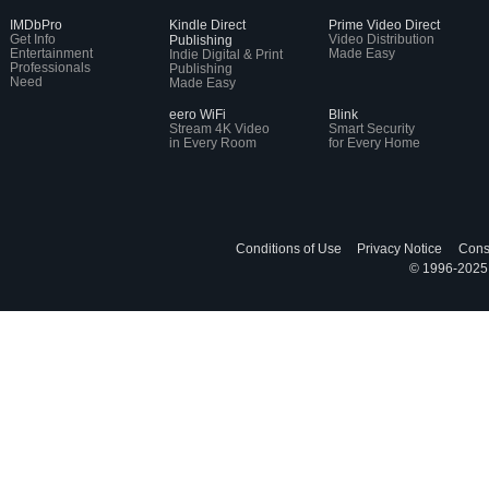
IMDbPro
Kindle Direct
Prime Video Direct
Get Info
Video Distribution
Publishing
Entertainment
Made Easy
Indie Digital & Print
Professionals
Publishing
Need
Made Easy
eero WiFi
Blink
Stream 4K Video
Smart Security
in Every Room
for Every Home
Conditions of Use
Privacy Notice
Cons
© 1996-2025, 