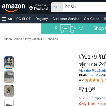
Deliver to
All
Thailand
PG SLOT
Registry
Customer Service
Gift Cards
S
All
›
›
Video Games
PlayStation 4
Consoles
เว็บ179 รั
ฟุตบอล 24
Visit the PlayStat
Platform :
PlaySt
4.2
719
$
98
$123.86 Shipping
Only 1 left in st