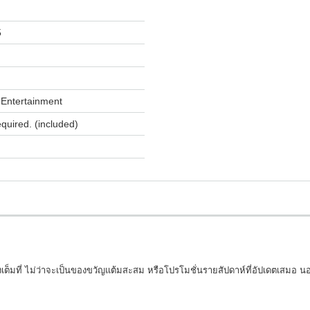
5
Entertainment
equired. (included)
งเต็มที่ ไม่ว่าจะเป็นของขวัญแต้มสะสม หรือโปรโมชั่นรายสัปดาห์ที่อัปเดตเสมอ