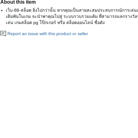
About this item
เว็บ-88-สล็อต ยิ่งไปกว่านั้น หากคุณเป็นสายสะสมประสบการณ์การเล่นเ
เดิมพันในเกม จะนำพาคุณไปสู่ ระบบรวบรวมแต้ม ที่สามารถแลกรางวัลพิเศ
เล่น เกมสล็อต pg โป๊กเกอร์ หรือ สล็อตออนไลน์ ชื่อดัง
Report an issue with this product or seller