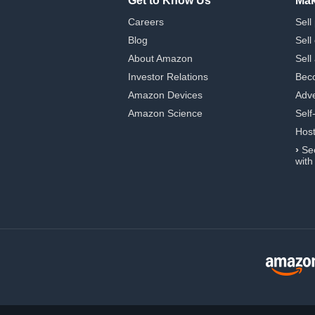
Get to Know Us
Mak
Careers
Sell
Blog
Sell
About Amazon
Sell
Investor Relations
Beco
Amazon Devices
Adve
Amazon Science
Self
Hos
›
Se
with