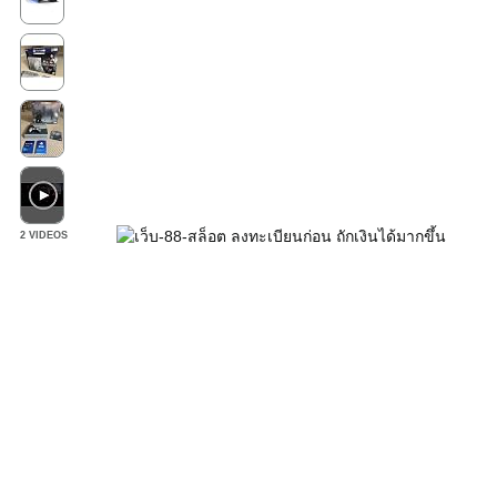
2 VIDEOS