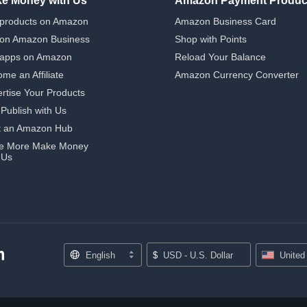
e Money with Us
Amazon Payment Produc
 products on Amazon
Amazon Business Card
 on Amazon Business
Shop with Points
 apps on Amazon
Reload Your Balance
me an Affiliate
Amazon Currency Converter
rtise Your Products
-Publish with Us
t an Amazon Hub
e More Make Money
 Us
English
$
USD - U.S. Dollar
United