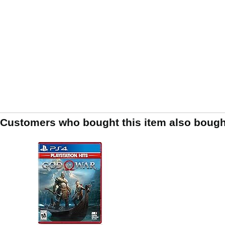
Customers who bought this item also bough