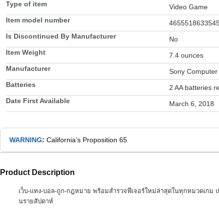
Type of item
Video Game
Item model number
465551863354
Is Discontinued By Manufacturer
No
Item Weight
7.4 ounces
Manufacturer
Sony Computer 
Batteries
2 AA batteries r
Date First Available
March 6, 2018
WARNING
:
California’s Proposition 65
Product Description
เว็บ-แทง-บอล-ถูก-กฎหมาย พร้อมสำรวจฟีเจอร์ใหม่ล่าสุดในทุกหมวดเกม เพี
นรายสัปดาห์