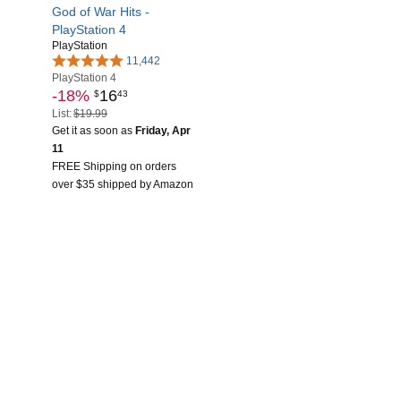
God of War Hits -
PlayStation 4
PlayStation
11,442
PlayStation 4
-18%
16
$
43
List:
$19.99
Get it as soon as
Friday, Apr
11
FREE Shipping on orders
over $35 shipped by Amazon