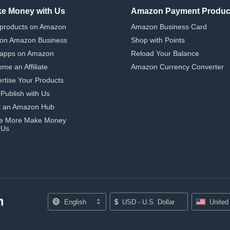
e Money with Us
Amazon Payment Produc
 products on Amazon
Amazon Business Card
 on Amazon Business
Shop with Points
 apps on Amazon
Reload Your Balance
me an Affiliate
Amazon Currency Converter
rtise Your Products
-Publish with Us
t an Amazon Hub
e More Make Money
 Us
English
$
USD - U.S. Dollar
United