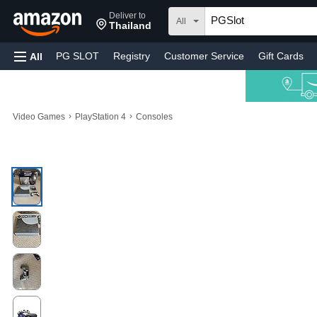
Deliver to
All
Thailand
PG SLOT
Registry
Customer Service
Gift Cards
All
›
›
Video Games
PlayStation 4
Consoles