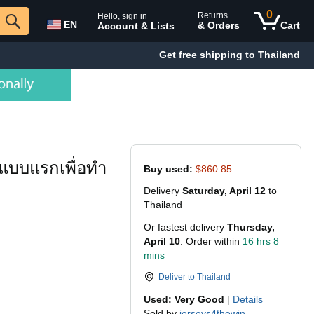
0
Returns
Hello, sign in
EN
& Orders
Cart
Account & Lists
Get free shipping to Thailand
จแบบแรกเพื่อทำ
Buy used:
$860.85
Delivery
Saturday, April 12
to
Thailand
Or fastest delivery
Thursday,
April 10
. Order within
16 hrs 8
mins
Deliver to
Thailand
Used: Very Good
|
Details
Sold by
jerseys4thewin