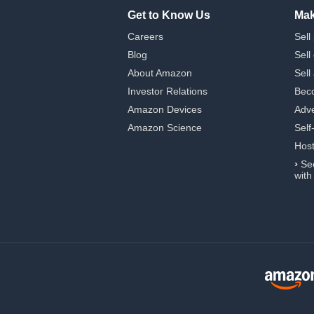
Get to Know Us
Mak
Careers
Sell
Blog
Sell
About Amazon
Sell
Investor Relations
Beco
Amazon Devices
Adve
Amazon Science
Self
Hos
›
Se
with