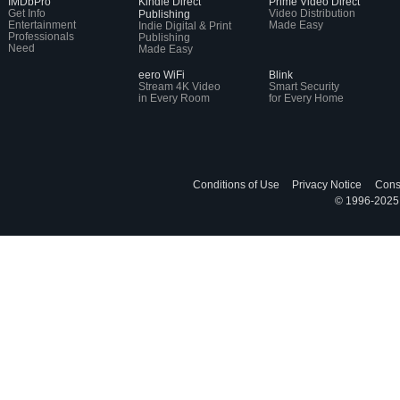
IMDbPro
Kindle Direct
Prime Video Direct
Get Info
Video Distribution
Publishing
Entertainment
Made Easy
Indie Digital & Print
Professionals
Publishing
Need
Made Easy
eero WiFi
Blink
Stream 4K Video
Smart Security
in Every Room
for Every Home
Conditions of Use
Privacy Notice
Cons
© 1996-2025, 