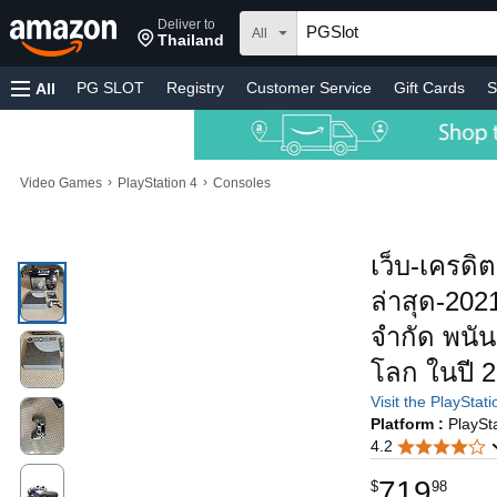
Deliver to
All
Thailand
PG SLOT
Registry
Customer Service
Gift Cards
S
All
›
›
Video Games
PlayStation 4
Consoles
เว็บ-เครดิต
ล่าสุด-202
จำกัด พนัน
โลก ในปี 
Visit the PlayStat
Platform :
PlaySt
4.2
719
$
98