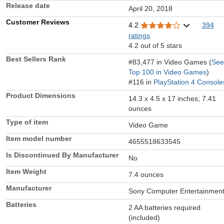
Release date
April 20, 2018
Customer Reviews
4.2
394
ratings
4.2 out of 5 stars
Best Sellers Rank
#83,477 in Video Games (
See
Top 100 in Video Games
)
#116 in
PlayStation 4 Console
Product Dimensions
14.3 x 4.5 x 17 inches; 7.41
ounces
Type of item
Video Game
Item model number
4655518633545
Is Discontinued By Manufacturer
No
Item Weight
7.4 ounces
Manufacturer
Sony Computer Entertainmen
Batteries
2 AA batteries required.
(included)