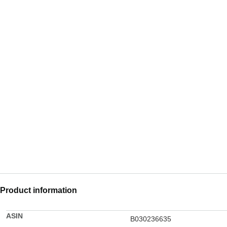
Product information
ASIN
B030236635