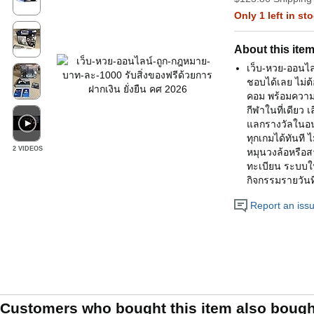
Only 1 left in st
About this ite
เว็บ-หวย-ออนไล
ชอบได้เลย ไม่ต
คอม พร้อมความ
กีฬาในที่เดียว
แลกรางวัลในอน
ทุกเกมได้ทันที ไม
2 VIDEOS
หมุนวงล้อหรือ
ทะเบียน ระบบใหม
กิจกรรมรายวันที
Report an issue
Customers who bought this item also bough