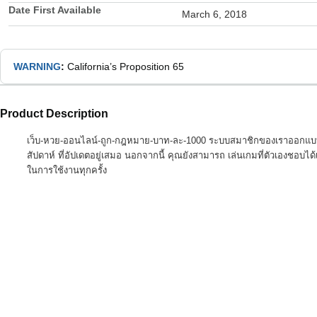
Date First Available
March 6, 2018
WARNING
:
California’s Proposition 65
Product Description
เว็บ-หวย-ออนไลน์-ถูก-กฎหมาย-บาท-ละ-1000 ระบบสมาชิกของเราออกแบบมาเ
สัปดาห์ ที่อัปเดตอยู่เสมอ นอกจากนี้ คุณยังสามารถ เล่นเกมที่ตัวเองชอ
ในการใช้งานทุกครั้ง