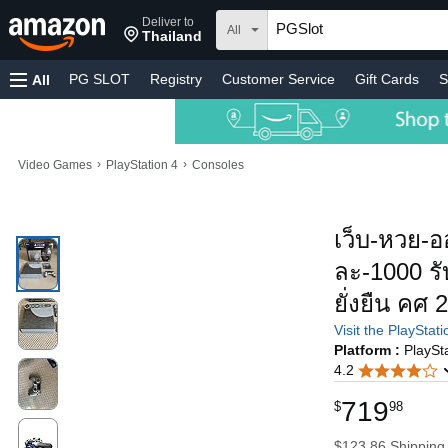
Deliver to
All
Thailand
PG SLOT
Registry
Customer Service
Gift Cards
S
All
›
›
Video Games
PlayStation 4
Consoles
เว็บ-หวย-
ละ-1000 รั
ยั่งยืน คศ 
Visit the PlayStat
Platform :
PlaySt
4.2
719
$
98
$123.86 Shipping