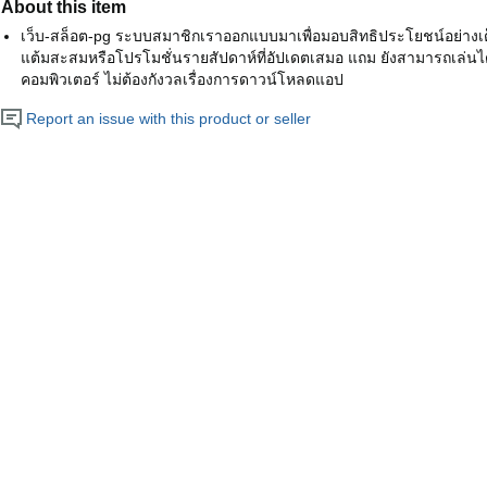
About this item
เว็บ-สล็อต-pg ระบบสมาชิกเราออกแบบมาเพื่อมอบสิทธิประโยชน์อย่างเต็
แต้มสะสมหรือโปรโมชั่นรายสัปดาห์ที่อัปเดตเสมอ แถม ยังสามารถเล่นได
คอมพิวเตอร์ ไม่ต้องกังวลเรื่องการดาวน์โหลดแอป
Report an issue with this product or seller