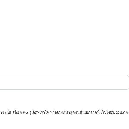
จะเป็นสล็อต PG รูเล็ตที่เร้าใจ หรือเกมกีฬาสุดมันส์ นอกจากนี้ เว็บไซต์ยังอัปเดต