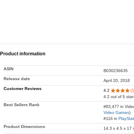
Product information
ASIN
B030236635
Release date
April 20, 2018
Customer Reviews
4.2
4.2 out of 5 star
Best Sellers Rank
#83,477 in Vid
Video Games
)
#116 in
PlaySta
Product Dimensions
14.3 x 4.5 x 17