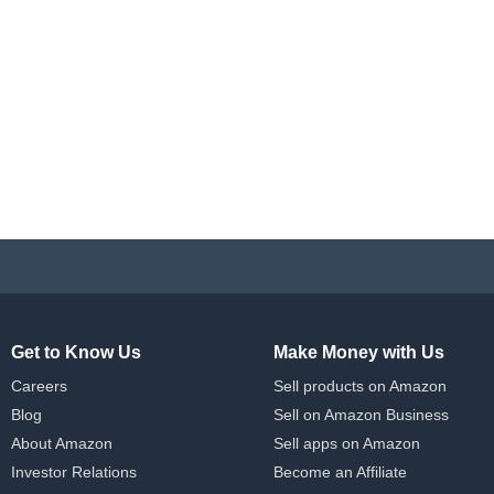
Get to Know Us
Make Money with Us
Careers
Sell products on Amazon
Blog
Sell on Amazon Business
About Amazon
Sell apps on Amazon
Investor Relations
Become an Affiliate