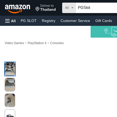
Deliver to
All
Thailand
PG SLOT
Registry
Customer Service
Gift Cards
All
›
›
Video Games
PlayStation 4
Consoles