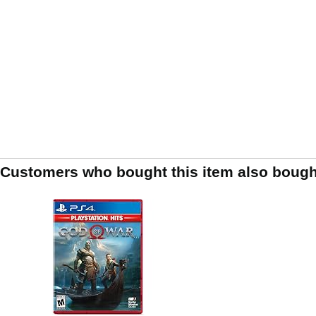
Customers who bought this item also bough