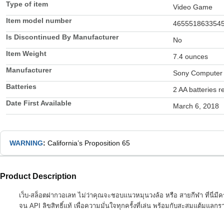
Type of item
Video Game
Item model number
465551863354
Is Discontinued By Manufacturer
No
Item Weight
7.4 ounces
Manufacturer
Sony Computer 
Batteries
2 AA batteries r
Date First Available
March 6, 2018
WARNING
:
California’s Proposition 65
Product Description
เว็บ-สล็อตฝากวอเลท ไม่ว่าคุณจะชอบแนวหมุนวงล้อ หรือ สายกีฬา ที่นี่ม
จน API ลิขสิทธิ์แท้ เพื่อความมั่นใจทุกครั้งที่เล่น พร้อมกับสะสมแต้มแล