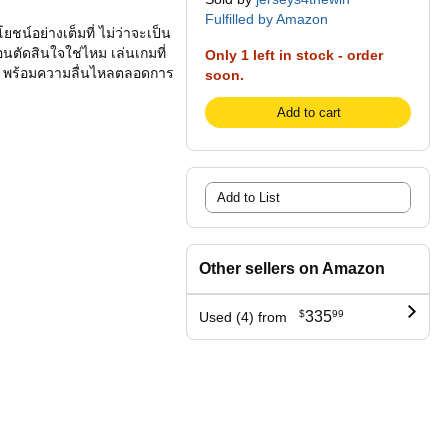
Fulfilled by Amazon
น์อย่างเต็มที่ ไม่ว่าจะเป็น
ตัดสินใจใช่ไหม เล่นเกมที่
Only 1 left in stock - order
อม พร้อมความลื่นไหลตลอดการ
soon.
Add to cart
Add to List
Other sellers on Amazon
$
335
99
Used (4) from