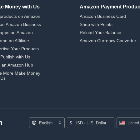
e Money with Us
Amazon Payment Produc
 products on Amazon
Amazon Business Card
 on Amazon Business
Shop with Points
 apps on Amazon
Reload Your Balance
me an Affiliate
Amazon Currency Converter
rtise Your Products
-Publish with Us
t an Amazon Hub
e More Make Money
 Us
English
$
USD - U.S. Dollar
United