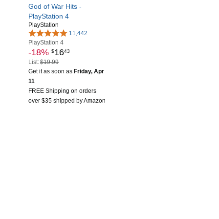
God of War Hits -
PlayStation 4
PlayStation
11,442
PlayStation 4
-18%
16
$
43
List:
$19.99
Get it as soon as
Friday, Apr
11
FREE Shipping on orders
over $35 shipped by Amazon