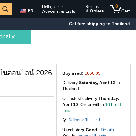
0
Returns
Hello, sign in
EN
& Orders
Cart
Account & Lists
Get free shipping to Thailand
ิโนออนไลน์ 2026
Buy used:
$860.85
Delivery
Saturday, April 12
to
Thailand
Or fastest delivery
Thursday,
April 10
. Order within
16 hrs 8
mins
Deliver to
Thailand
Used: Very Good
|
Details
Sold by
jerseys4thewin