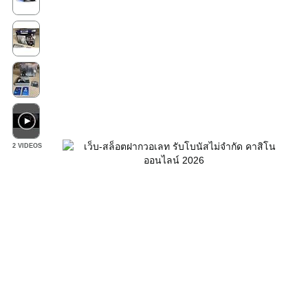
2 VIDEOS