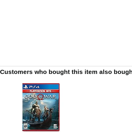
Customers who bought this item also bough