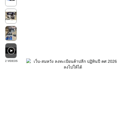
2 VIDEOS