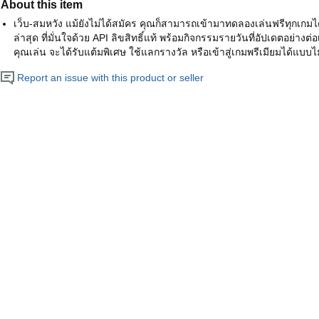
About this item
เว็บ-สมหวัง แม้ยังไม่ได้สมัคร คุณก็สามารถเข้ามาทดลองเล่นฟรีทุกเกม
ล่าสุด ที่มั่นใจด้วย API ลิขสิทธิ์แท้ พร้อมกิจกรรมรายวันที่อัปเดตอย่างต่อเนื
คุณเล่น จะได้รับแต้มพิเศษ ใช้แลกรางวัล หรือเข้าสู่เกมพรีเมียมได้แบบไม่
Report an issue with this product or seller