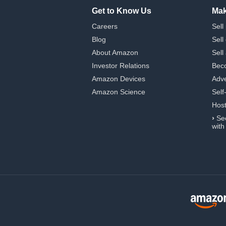
Get to Know Us
Mak
Careers
Sell
Blog
Sell
About Amazon
Sell
Investor Relations
Beco
Amazon Devices
Adve
Amazon Science
Self
Hos
›
Se
with