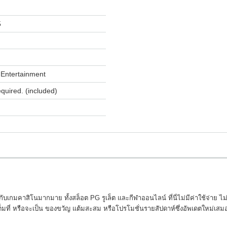
5
Entertainment
equired. (included)
ัสกับเกมคาสิโนมากมาย ทั้งสล็อต PG รูเล็ต และกีฬาออนไลน์ ที่นี่ไม่มีค่าใช้จ่า
มที่ หรือจะเป็น ของขวัญ แต้มสะสม หรือโปรโมชั่นรายสัปดาห์ซึ่งอัพเดตใหม่เสม