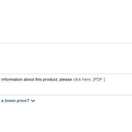
 information about this product, please
click here.
[PDF ]
t a lower price?