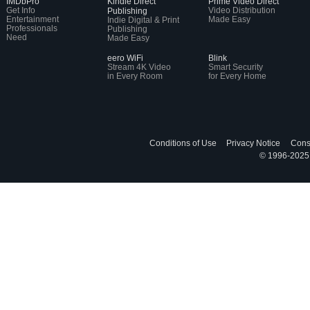
IMDbPro
Kindle Direct
Prime Video Direct
Get Info
Video Distribution
Publishing
Entertainment
Made Easy
Indie Digital & Print
Professionals
Publishing
Need
Made Easy
eero WiFi
Blink
Stream 4K Video
Smart Security
in Every Room
for Every Home
Conditions of Use
Privacy Notice
Cons
© 1996-2025, 