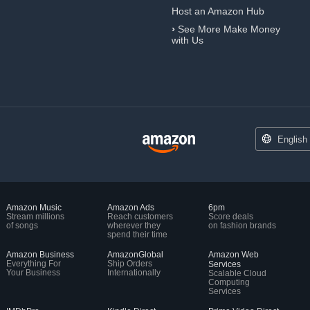
Host an Amazon Hub
›
See More Make Money
with Us
English
Amazon Music
Amazon Ads
6pm
Stream millions
Reach customers
Score deals
of songs
wherever they
on fashion brands
spend their time
Amazon Business
AmazonGlobal
Amazon Web
Everything For
Ship Orders
Services
Your Business
Internationally
Scalable Cloud
Computing
Services