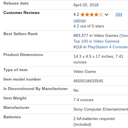
Release date
April 20, 2018
Customer Reviews
4.2
394
ratings
4.2 out of 5 stars
Best Sellers Rank
#83,477 in Video Games (
See
Top 100 in Video Games
)
#116 in
PlayStation 4 Console
Product Dimensions
14.3 x 4.5 x 17 inches; 7.41
ounces
Type of item
Video Game
Item model number
4655518633545
Is Discontinued By Manufacturer
No
Item Weight
7.4 ounces
Manufacturer
Sony Computer Entertainmen
Batteries
2 AA batteries required.
(included)