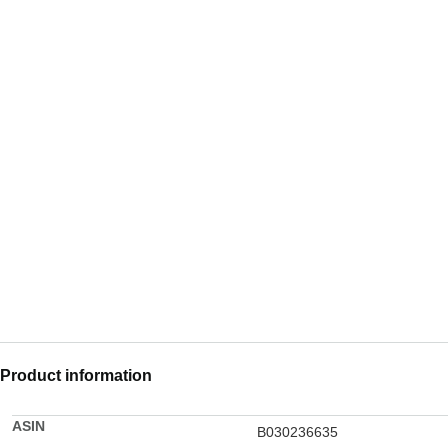
Product information
ASIN
B030236635