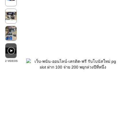
2 VIDEOS