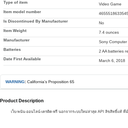
Type of item
Video Game
Item model number
465551863354
Is Discontinued By Manufacturer
No
Item Weight
7.4 ounces
Manufacturer
Sony Computer 
Batteries
2 AA batteries r
Date First Available
March 6, 2018
WARNING
:
California’s Proposition 65
Product Description
เว็บ-พนัน-ออนไลน์-เครดิต-ฟรี นอกจากระบบใหม่ล่าสุด API ลิขสิทธิ์แท้ ที่ม