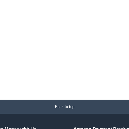
Back to top