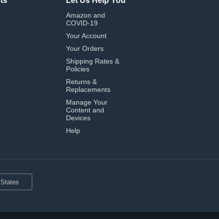
ts
Let Us Help You
Amazon and
COVID-19
Your Account
Your Orders
Shipping Rates &
Policies
Returns &
Replacements
Manage Your
Content and
Devices
Help
 States