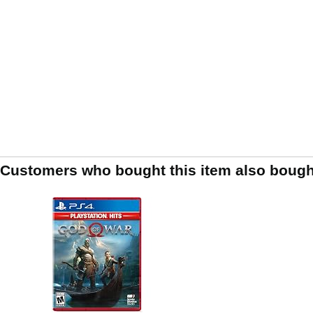
Customers who bought this item also bough