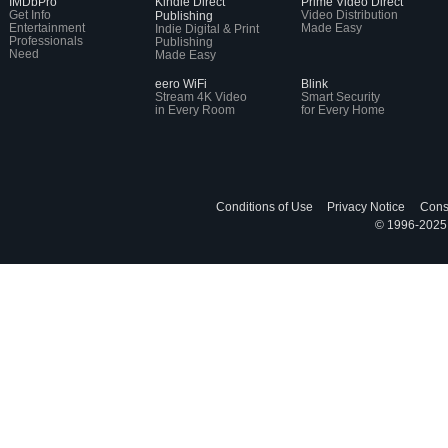
IMDbPro
Kindle Direct
Prime Video Direct
Get Info
Video Distribution
Publishing
Entertainment
Made Easy
Indie Digital & Print
Professionals
Publishing
Need
Made Easy
eero WiFi
Blink
Stream 4K Video
Smart Security
in Every Room
for Every Home
Conditions of Use
Privacy Notice
Cons
© 1996-2025, 