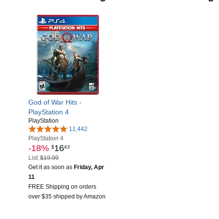
God of War Hits -
PlayStation 4
PlayStation
11,442
PlayStation 4
-18%
16
$
43
List:
$19.99
Get it as soon as
Friday, Apr
11
FREE Shipping on orders
over $35 shipped by Amazon