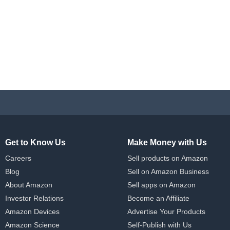
Get to Know Us
Make Money with Us
Careers
Sell products on Amazon
Blog
Sell on Amazon Business
About Amazon
Sell apps on Amazon
Investor Relations
Become an Affiliate
Amazon Devices
Advertise Your Products
Amazon Science
Self-Publish with Us