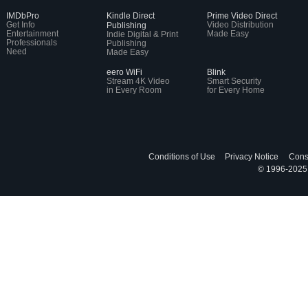
IMDbPro
Kindle Direct
Prime Video Direct
Get Info
Video Distribution
Publishing
Entertainment
Made Easy
Indie Digital & Print
Professionals
Publishing
Need
Made Easy
eero WiFi
Blink
Stream 4K Video
Smart Security
in Every Room
for Every Home
Conditions of Use
Privacy Notice
Cons
© 1996-2025, 