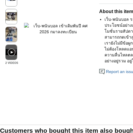
About this ite
เว็บ-พนันบอล ร
ประโยชน์อย่างเ
โมชั่นรายสัปดาห์
สามารถกดเข้าสู
เรายังไม่มีข้อผ
ไม่ต้องโหลดแอป
ความลื่นไหลตลอ
อย่างอยู่รวม อยู
2 VIDEOS
Report an issue
Customers who bought this item also bough