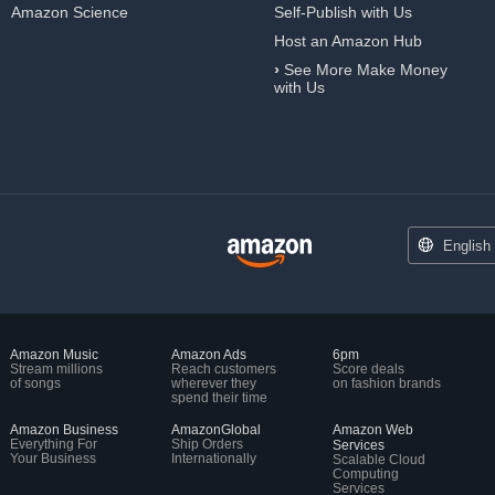
Amazon Science
Self-Publish with Us
Host an Amazon Hub
›
See More Make Money
with Us
English
Amazon Music
Amazon Ads
6pm
Stream millions
Reach customers
Score deals
of songs
wherever they
on fashion brands
spend their time
Amazon Business
AmazonGlobal
Amazon Web
Everything For
Ship Orders
Services
Your Business
Internationally
Scalable Cloud
Computing
Services