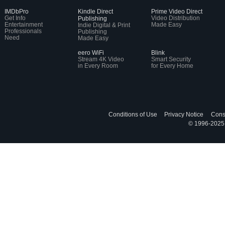
IMDbPro
Kindle Direct
Prime Video Direct
Get Info
Video Distribution
Publishing
Entertainment
Made Easy
Indie Digital & Print
Professionals
Publishing
Need
Made Easy
eero WiFi
Blink
Stream 4K Video
Smart Security
in Every Room
for Every Home
Conditions of Use
Privacy Notice
Cons
© 1996-2025, 