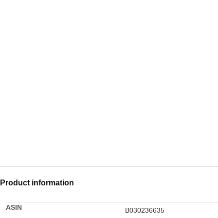
Product information
ASIN
B030236635