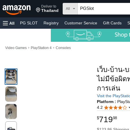
Deliver to
All
Thailand
PG SLOT
Registry
Customer Service
Gift Cards
S
All
›
›
Video Games
PlayStation 4
Consoles
เว็บ-บ้าน-
ไม่มีข้อผ
การเล่น
Visit the PlayStat
Platform :
PlaySt
4.2
719
$
98
$123.86 Shipping