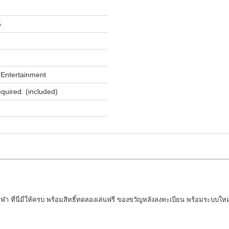
5
Entertainment
equired. (included)
ฬา ที่นี่มีให้ครบ พร้อมสิทธิ์ทดลองเล่นฟรี ของขวัญหลังลงทะเบียน พร้อมระบบใหม่ล่