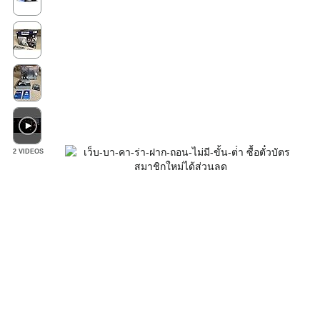
2 VIDEOS