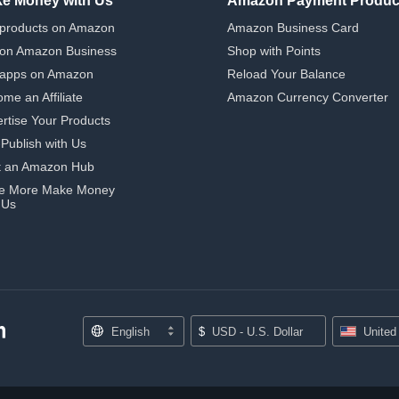
e Money with Us
Amazon Payment Produc
 products on Amazon
Amazon Business Card
 on Amazon Business
Shop with Points
 apps on Amazon
Reload Your Balance
me an Affiliate
Amazon Currency Converter
rtise Your Products
-Publish with Us
t an Amazon Hub
e More Make Money
 Us
English
$
USD - U.S. Dollar
United