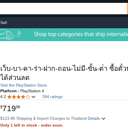
Sell
เว็บ-บา-คา-ร่า-ฝาก-ถอน-ไม่มี-ขั้น-ต่ํา ซื้อตั
ได้ส่วนลด
Visit the PlayStation Store
Platform :
PlayStation 4
4.2
394 ratings
719
$
98
$123.86 Shipping & Import Charges to Thailand
Details
Only 1 left in stock - order soon.