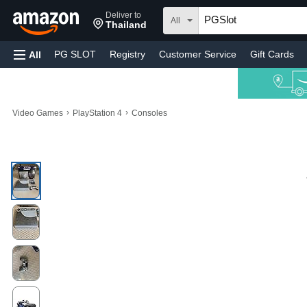
Deliver to
All
Thailand
PG SLOT
Registry
Customer Service
Gift Cards
All
›
›
Video Games
PlayStation 4
Consoles