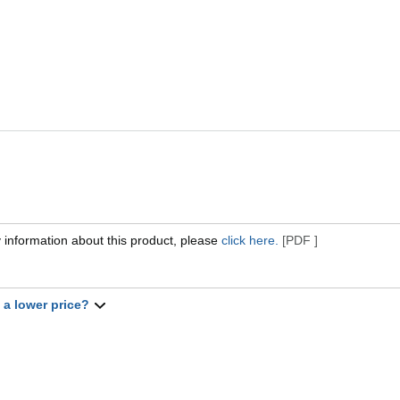
 information about this product, please
click here.
[PDF ]
t a lower price?