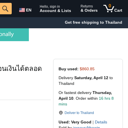
0
Returns
Hello, sign in
EN
& Orders
Cart
Account & Lists
Get free shipping to Thailand
โอนเงินได้ตลอด
Buy used:
$860.85
Delivery
Saturday, April 12
to
Thailand
Or fastest delivery
Thursday,
April 10
. Order within
16 hrs 8
mins
Deliver to
Thailand
Used: Very Good
|
Details
Sold by
jerseys4thewin