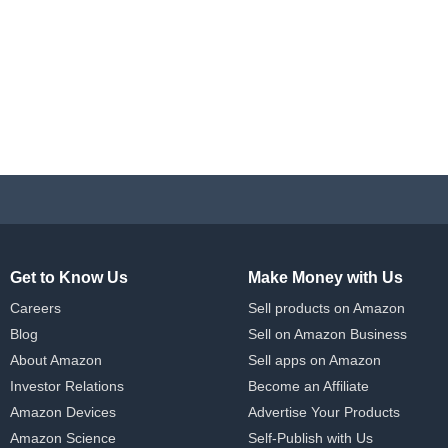
Get to Know Us
Make Money with Us
Careers
Sell products on Amazon
Blog
Sell on Amazon Business
About Amazon
Sell apps on Amazon
Investor Relations
Become an Affiliate
Amazon Devices
Advertise Your Products
Amazon Science
Self-Publish with Us