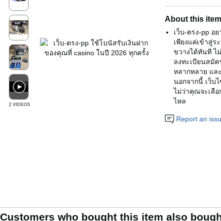
About this ite
เว็บ-ตรง-pp อย
เพียงแค่เข้าสู
ขวางได้ทันที ไม
ลงทะเบียนสมัคร
หลากหลาย และส
นอกจากนี้ เว็บ
ไม่ว่าคุณจะเลือ
ไหล
2 VIDEOS
Report an issue
Customers who bought this item also bough