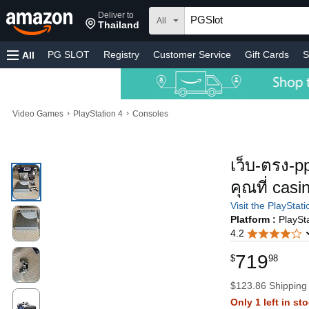
Deliver to
All
Thailand
PG SLOT
Registry
Customer Service
Gift Cards
S
All
›
›
Video Games
PlayStation 4
Consoles
เว็บ-ตรง-p
คุณที่ casi
Visit the PlayStat
Platform :
PlaySt
4.2
719
$
98
$123.86 Shipping
Only 1 left in st