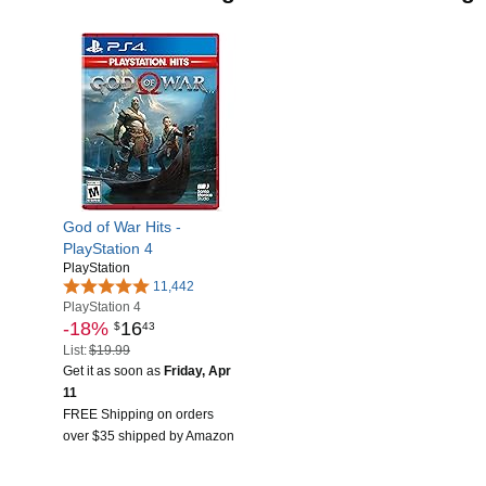
God of War Hits -
PlayStation 4
PlayStation
11,442
PlayStation 4
-18%
16
$
43
List:
$19.99
Get it as soon as
Friday, Apr
11
FREE Shipping on orders
over $35 shipped by Amazon