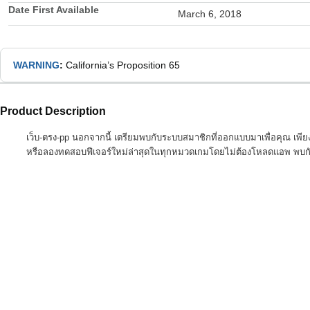
Date First Available
March 6, 2018
WARNING
:
California’s Proposition 65
Product Description
เว็บ-ตรง-pp นอกจากนี้ เตรียมพบกับระบบสมาชิกที่ออกแบบมาเพื่อคุณ เพีย
หรือลองทดสอบฟีเจอร์ใหม่ล่าสุดในทุกหมวดเกมโดยไม่ต้องโหลดแอพ พบกัน