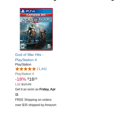
God of War Hits -
PlayStation 4
PlayStation
11,442
PlayStation 4
-18%
16
$
43
List:
$19.99
Get it as soon as
Friday, Apr
11
FREE Shipping on orders
over $35 shipped by Amazon