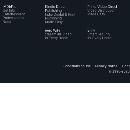
IMDbPro
Kindle Direct
Prime Video Direct
Get Info
Video Distribution
Publishing
Entertainment
Made Easy
Indie Digital & Print
Professionals
Publishing
Need
Made Easy
eero WiFi
Blink
Stream 4K Video
Smart Security
in Every Room
for Every Home
Conditions of Use
Privacy Notice
Cons
© 1996-2025, 