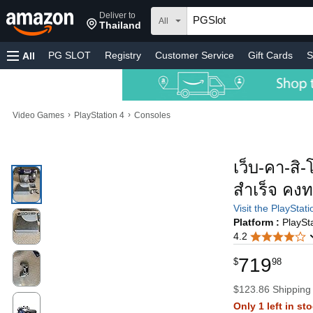
Deliver to
All
Thailand
PG SLOT
Registry
Customer Service
Gift Cards
S
All
›
›
Video Games
PlayStation 4
Consoles
เว็บ-คา-สิ
สำเร็จ คง
Visit the PlayStat
Platform :
PlaySt
4.2
719
$
98
$123.86 Shipping
Only 1 left in st