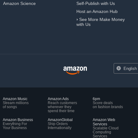
Amazon Science
Self-Publish with Us
Host an Amazon Hub
›
See More Make Money
with Us
English
Amazon Music
Amazon Ads
6pm
Stream millions
Reach customers
Score deals
of songs
wherever they
on fashion brands
spend their time
Amazon Business
AmazonGlobal
Amazon Web
Everything For
Ship Orders
Services
Your Business
Internationally
Scalable Cloud
Computing
Services