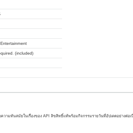
5
Entertainment
equired. (included)
บความทันสมัยในเรื่องของ API ลิขสิทธิ์แท้พร้อมกิจกรรมรายวันที่อัปเดตอย่างต่อเน