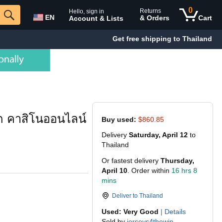
0
Returns
Hello, sign in
EN
& Orders
Cart
Account & Lists
Get free shipping to Thailand
ัด คาสิโนออนไลน์
Buy used:
$860.85
Delivery
Saturday, April 12
to
Thailand
Or fastest delivery
Thursday,
April 10
. Order within
16 hrs 8
mins
Deliver to
Thailand
Used: Very Good
|
Details
Sold by
jerseys4thewin