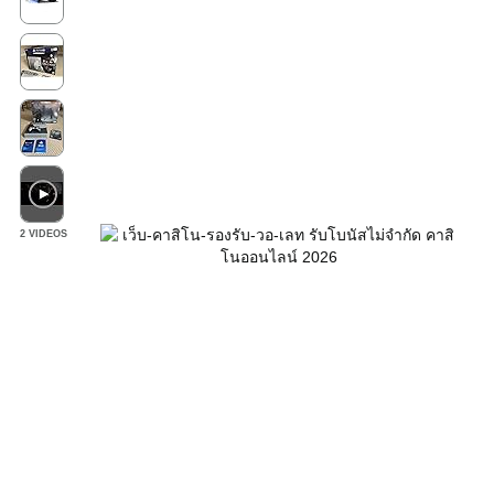
2 VIDEOS