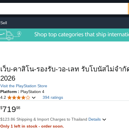
Sell
เว็บ-คาสิโน-รองรับ-วอ-เลท รับโบนัสไม่จำก
2026
Visit the PlayStation Store
Platform :
PlayStation 4
4.2
394 ratings
719
$
98
$123.86 Shipping & Import Charges to Thailand
Details
Only 1 left in stock - order soon.