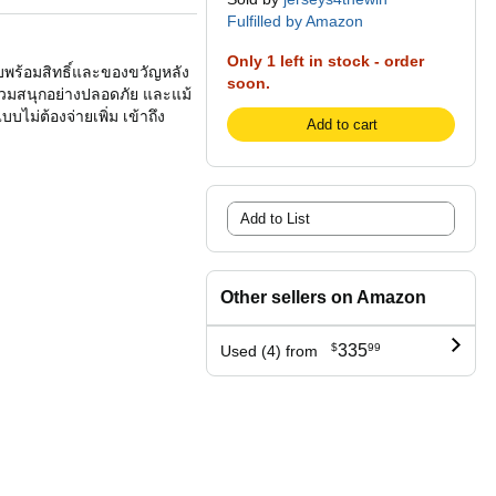
Fulfilled by Amazon
Only 1 left in stock - order
ครบพร้อมสิทธิ์และของขวัญหลัง
soon.
ร่วมสนุกอย่างปลอดภัย และแม้
บบไม่ต้องจ่ายเพิ่ม เข้าถึง
Add to cart
Add to List
Other sellers on Amazon
$
335
99
Used (4) from