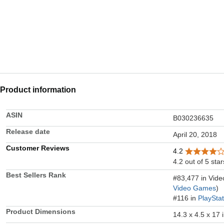
Product information
ASIN
B030236635
Release date
April 20, 2018
Customer Reviews
4.2
4.2 out of 5 star
Best Sellers Rank
#83,477 in Vid
Video Games
)
#116 in
PlaySta
Product Dimensions
14.3 x 4.5 x 17