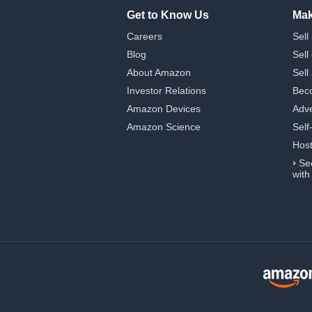
Get to Know Us
Mak
Careers
Sell
Blog
Sell
About Amazon
Sell
Investor Relations
Beco
Amazon Devices
Adve
Amazon Science
Self
Hos
›
Se
with