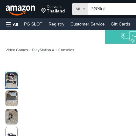
Deliver to
All
Thailand
PG SLOT
Registry
Customer Service
Gift Cards
All
›
›
Video Games
PlayStation 4
Consoles