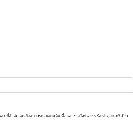
ื่อง ที่สำคัญคุณยังสามารถสะสมแต้มเพื่อแลกรางวัลพิเศษ หรือเข้าสู่เกมพรีเมียม