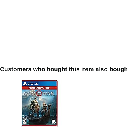
Customers who bought this item also bough