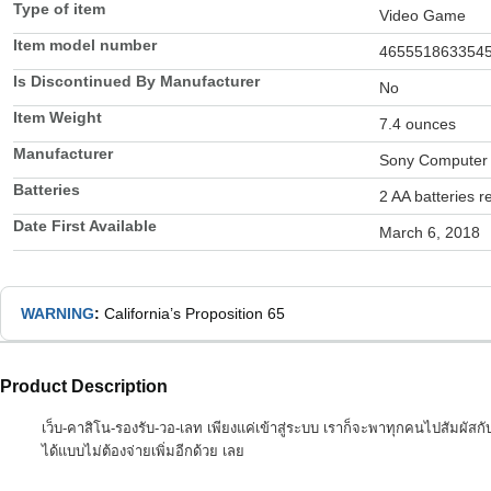
Type of item
Video Game
Item model number
465551863354
Is Discontinued By Manufacturer
No
Item Weight
7.4 ounces
Manufacturer
Sony Computer 
Batteries
2 AA batteries r
Date First Available
March 6, 2018
WARNING
:
California’s Proposition 65
Product Description
เว็บ-คาสิโน-รองรับ-วอ-เลท เพียงแค่เข้าสู่ระบบ เราก็จะพาทุกคนไปสัมผัสกั
ได้แบบไม่ต้องจ่ายเพิ่มอีกด้วย เลย