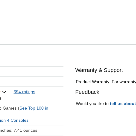
Warranty & Support
Product Warranty: For warranty
Feedback
394 ratings
s
Would you like to
tell us abou
eo Games (
See Top 100 in
tion 4 Consoles
 inches; 7.41 ounces