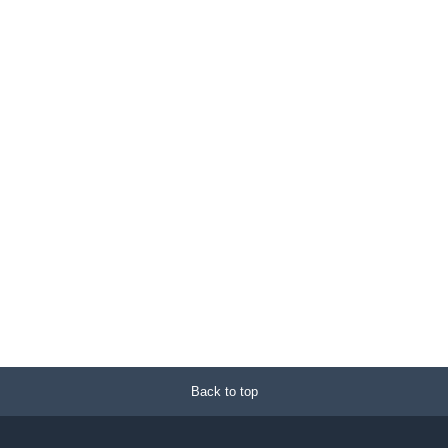
Back to top