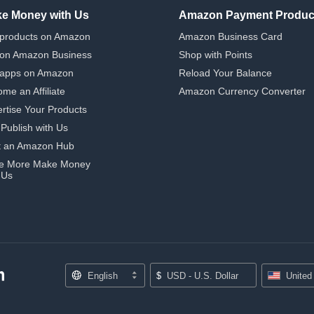
e Money with Us
Amazon Payment Produc
 products on Amazon
Amazon Business Card
 on Amazon Business
Shop with Points
 apps on Amazon
Reload Your Balance
me an Affiliate
Amazon Currency Converter
rtise Your Products
-Publish with Us
t an Amazon Hub
e More Make Money
 Us
English
$
USD - U.S. Dollar
United