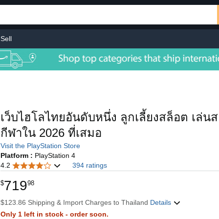
Sell
เว็บไฮโลไทยอันดับหนึ่ง ลูกเลี้ยงสล็อต เล่นส
กีฬาใน 2026 ที่เสมอ
Visit the PlayStation Store
Platform :
PlayStation 4
4.2
394 ratings
719
$
98
$123.86 Shipping & Import Charges to Thailand
Details
Only 1 left in stock - order soon.