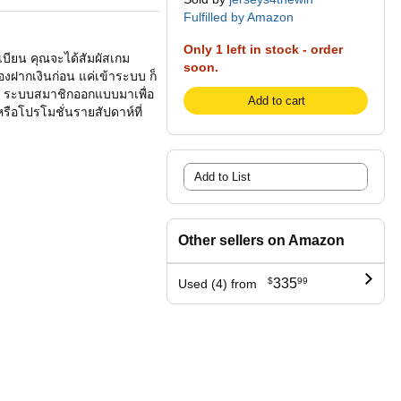
Fulfilled by Amazon
Only 1 left in stock - order
เบียน คุณจะได้สัมผัสเกม
soon.
องฝากเงินก่อน แค่เข้าระบบ ก็
ม ระบบสมาชิกออกแบบมาเพื่อ
Add to cart
หรือโปรโมชั่นรายสัปดาห์ที่
Add to List
Other sellers on Amazon
$
335
99
Used (4) from