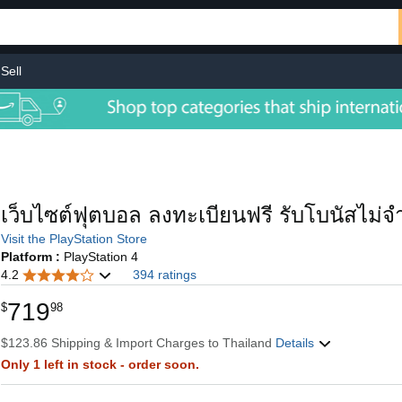
Sell
เว็บไซต์ฟุตบอล ลงทะเบียนฟรี รับโบนัสไม่จ
Visit the PlayStation Store
Platform :
PlayStation 4
4.2
394 ratings
719
$
98
$123.86 Shipping & Import Charges to Thailand
Details
Only 1 left in stock - order soon.