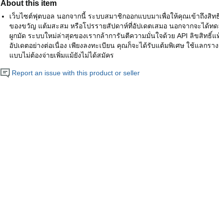
About this item
เว็บไซต์ฟุตบอล นอกจากนี้ ระบบสมาชิกออกแบบมาเพื่อให้คุณเข้าถึงสิทธิป
ของขวัญ แต้มสะสม หรือโปรรายสัปดาห์ที่อัปเดตเสมอ นอกจากจะได้ทดล
ผูกมัด ระบบใหม่ล่าสุดของเรากล้าการันตีความมั่นใจด้วย API ลิขสิทธิ์แท
อัปเดตอย่างต่อเนื่อง เพียงลงทะเบียน คุณก็จะได้รับแต้มพิเศษ ใช้แลกรางวั
แบบไม่ต้องจ่ายเพิ่มแม้ยังไม่ได้สมัคร
Report an issue with this product or seller