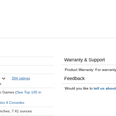
Warranty & Support
Product Warranty: For warranty
Feedback
394 ratings
s
Would you like to
tell us abou
eo Games (
See Top 100 in
tion 4 Consoles
 inches; 7.41 ounces