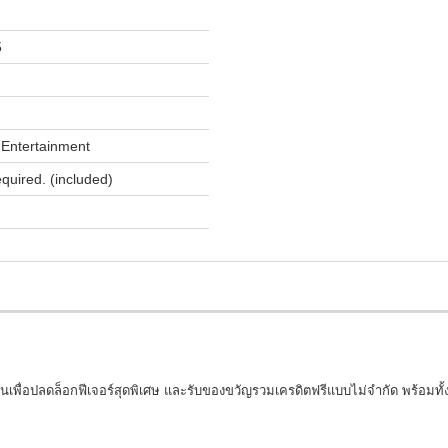
5
Entertainment
equired. (included)
เพื่อปลดล็อกฟีเจอร์สุดพิเศษ และรับของขวัญรวมเครดิตฟรีแบบไม่จำกัด พร้อมทั้งโปรโ