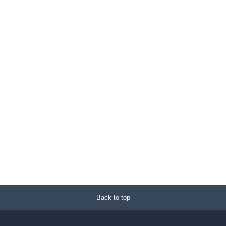
Back to top