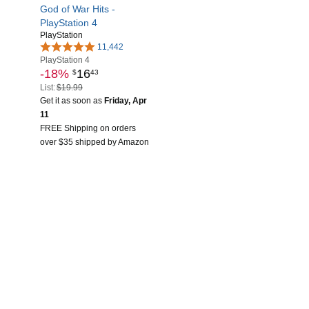
God of War Hits -
PlayStation 4
PlayStation
11,442
PlayStation 4
-18%
16
$
43
List:
$19.99
Get it as soon as
Friday, Apr
11
FREE Shipping on orders
over $35 shipped by Amazon