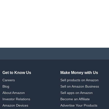
Get to Know Us
Make Money with Us
Careers
Sell products on Amazon
Blog
Sell on Amazon Business
About Amazon
Sell apps on Amazon
Investor Relations
Become an Affiliate
Amazon Devices
Advertise Your Products