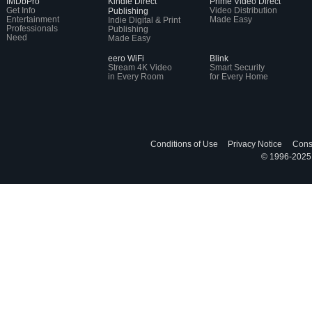
IMDbPro
Kindle Direct
Prime Video Direct
Get Info
Video Distribution
Publishing
Entertainment
Made Easy
Indie Digital & Print
Professionals
Publishing
Need
Made Easy
eero WiFi
Blink
Stream 4K Video
Smart Security
in Every Room
for Every Home
Conditions of Use
Privacy Notice
Cons
© 1996-2025, 