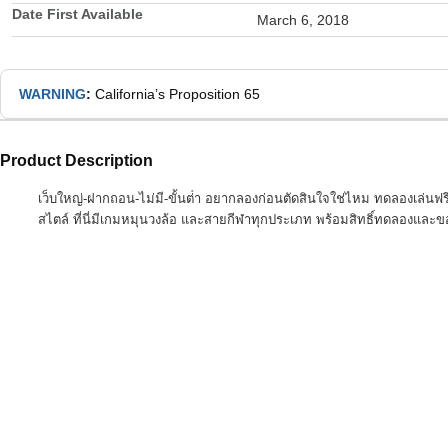
Date First Available
March 6, 2018
WARNING
:
California’s Proposition 65
Product Description
เว็บใหญ่-ฝากถอน-ไม่มี-ขั้นต่ํา อยากลองก่อนตัดสินใจใช่ไหม ทดลองเล่นฟรีท
สไตล์ ที่นี่มีเกมหมุนวงล้อ และสายกีฬาทุกประเภท พร้อมสิทธิ์ทดลองและ