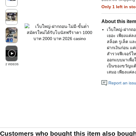
Only 1 left in st
About this ite
เว็บใหญ่-ฝากถอน
เยอะ เพียงแค่ล
สล็อต รูเล็ต แล
ฝากเงินก่อน แค
สำรวจฟีเจอร์ให
ออกแบบมาเพื่อให
2 VIDEOS
เป็นของขวัญแต้
เสมอ เพียงแค่ลง
Report an issue
Customers who bought this item also bough