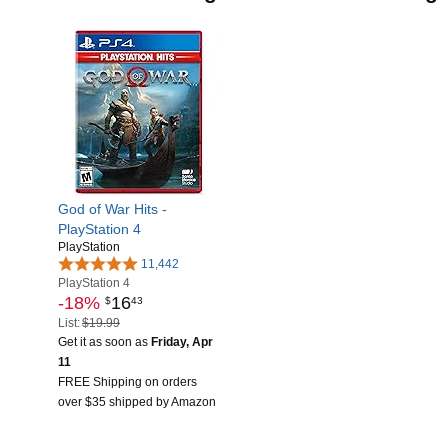
God of War Hits -
PlayStation 4
PlayStation
11,442
PlayStation 4
-18%
16
$
43
List:
$19.99
Get it as soon as
Friday, Apr
11
FREE Shipping on orders
over $35 shipped by Amazon