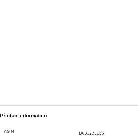
Product information
ASIN
B030236635