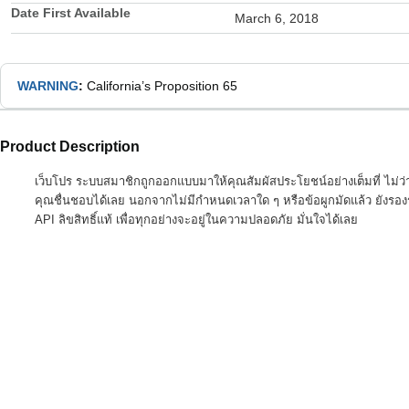
Date First Available
March 6, 2018
WARNING
:
California’s Proposition 65
Product Description
เว็บโปร ระบบสมาชิกถูกออกแบบมาให้คุณสัมผัสประโยชน์อย่างเต็มที่ ไม่ว่
คุณชื่นชอบได้เลย นอกจากไม่มีกำหนดเวลาใด ๆ หรือข้อผูกมัดแล้ว ยังรอง
API ลิขสิทธิ์แท้ เพื่อทุกอย่างจะอยู่ในความปลอดภัย มั่นใจได้เลย