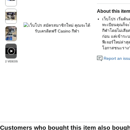
About this ite
เว็บโปร เริ่มต
ทะเบียนคุณก็จะ
กีฬาโดยไม่เสียค
ก่อน แค่เข้าระ
ฟีเจอร์ใหม่ล่าส
โอกาสชนะรางวั
Report an issue
2 VIDEOS
Customers who bought this item also bough