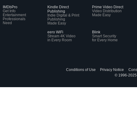
IMDbPro
Kindle Direct
Prime Video Direct
Get Info
Video Distribution
Publishing
Entertainment
Made Easy
Indie Digital & Print
Professionals
Publishing
Need
Made Easy
eero WiFi
Blink
Stream 4K Video
Smart Security
in Every Room
for Every Home
Conditions of Use
Privacy Notice
Cons
© 1996-2025, 