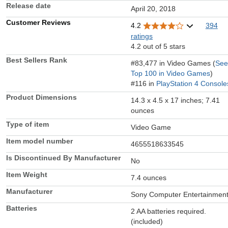
Release date
April 20, 2018
Customer Reviews
4.2
394
ratings
4.2 out of 5 stars
Best Sellers Rank
#83,477 in Video Games (
See
Top 100 in Video Games
)
#116 in
PlayStation 4 Console
Product Dimensions
14.3 x 4.5 x 17 inches; 7.41
ounces
Type of item
Video Game
Item model number
4655518633545
Is Discontinued By Manufacturer
No
Item Weight
7.4 ounces
Manufacturer
Sony Computer Entertainmen
Batteries
2 AA batteries required.
(included)