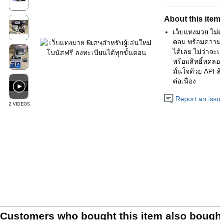
About this ite
เว็บแทงมวย ไม่
คอม พร้อมความ
ได้เลย ไม่ว่าจะ
พร้อมสิทธิ์ทด
มั่นใจด้วย API 
ต่อเนื่อง
Report an issue
2 VIDEOS
Customers who bought this item also bough