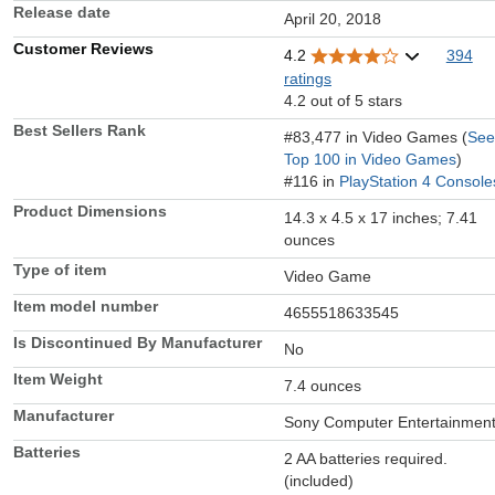
Release date
April 20, 2018
Customer Reviews
4.2
394
ratings
4.2 out of 5 stars
Best Sellers Rank
#83,477 in Video Games (
See
Top 100 in Video Games
)
#116 in
PlayStation 4 Console
Product Dimensions
14.3 x 4.5 x 17 inches; 7.41
ounces
Type of item
Video Game
Item model number
4655518633545
Is Discontinued By Manufacturer
No
Item Weight
7.4 ounces
Manufacturer
Sony Computer Entertainmen
Batteries
2 AA batteries required.
(included)