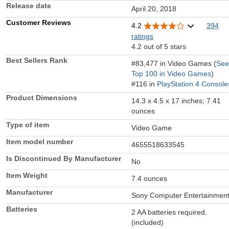
Release date
April 20, 2018
Customer Reviews
4.2
394
ratings
4.2 out of 5 stars
Best Sellers Rank
#83,477 in Video Games (
See
Top 100 in Video Games
)
#116 in
PlayStation 4 Console
Product Dimensions
14.3 x 4.5 x 17 inches; 7.41
ounces
Type of item
Video Game
Item model number
4655518633545
Is Discontinued By Manufacturer
No
Item Weight
7.4 ounces
Manufacturer
Sony Computer Entertainmen
Batteries
2 AA batteries required.
(included)