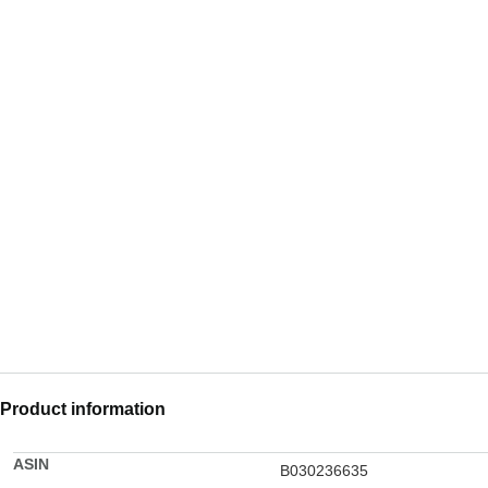
Product information
ASIN
B030236635