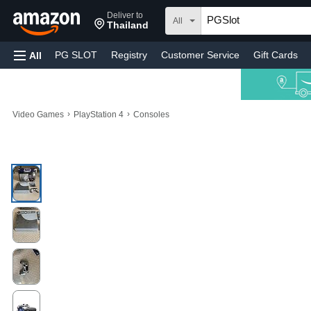
Deliver to
All
Thailand
PG SLOT
Registry
Customer Service
Gift Cards
All
›
›
Video Games
PlayStation 4
Consoles