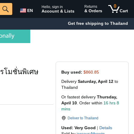
0
Returns
Hello, sign in
EN
& Orders
Cart
Account & Lists
Get free shipping to Thailand
รโมชั่นพิเศษ
Buy used:
$860.85
Delivery
Saturday, April 12
to
Thailand
Or fastest delivery
Thursday,
April 10
. Order within
16 hrs 8
mins
Deliver to
Thailand
Used: Very Good
|
Details
Sold by
jerseys4thewin