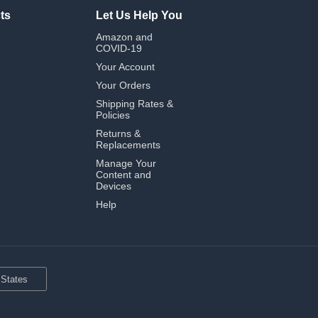
ts
Let Us Help You
Amazon and
COVID-19
Your Account
Your Orders
Shipping Rates &
Policies
Returns &
Replacements
Manage Your
Content and
Devices
Help
 States