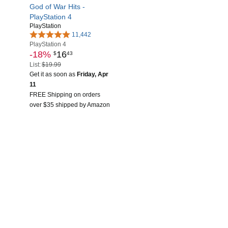
God of War Hits -
PlayStation 4
PlayStation
11,442
PlayStation 4
-18%
16
$
43
List:
$19.99
Get it as soon as
Friday, Apr
11
FREE Shipping on orders
over $35 shipped by Amazon