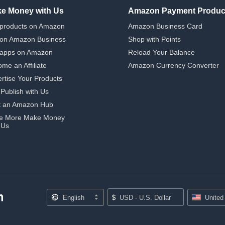
e Money with Us
Amazon Payment Produc
 products on Amazon
Amazon Business Card
 on Amazon Business
Shop with Points
 apps on Amazon
Reload Your Balance
me an Affiliate
Amazon Currency Converter
rtise Your Products
-Publish with Us
t an Amazon Hub
e More Make Money
 Us
English
$
USD - U.S. Dollar
United