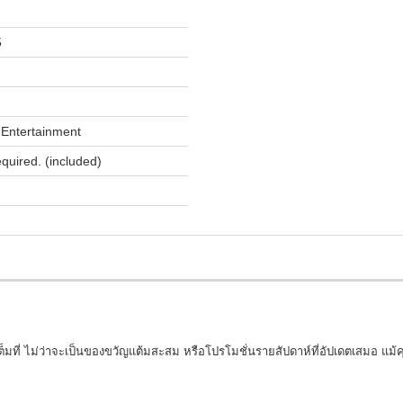
5
Entertainment
equired. (included)
มที่ ไม่ว่าจะเป็นของขวัญแต้มสะสม หรือโปรโมชั่นรายสัปดาห์ที่อัปเดตเสมอ แม้คุณ