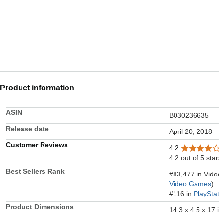
Product information
ASIN
B030236635
Release date
April 20, 2018
Customer Reviews
4.2
4.2 out of 5 star
Best Sellers Rank
#83,477 in Vid
Video Games
)
#116 in
PlaySta
Product Dimensions
14.3 x 4.5 x 17