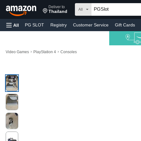
Deliver to
All
Thailand
PG SLOT
Registry
Customer Service
Gift Cards
All
›
›
Video Games
PlayStation 4
Consoles