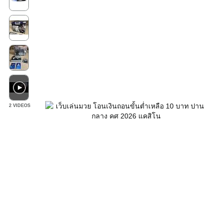
2 VIDEOS