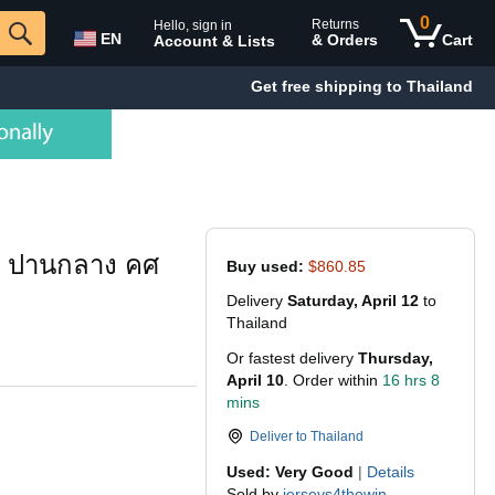
0
Returns
Hello, sign in
EN
& Orders
Cart
Account & Lists
Get free shipping to Thailand
าท ปานกลาง คศ
Buy used:
$860.85
Delivery
Saturday, April 12
to
Thailand
Or fastest delivery
Thursday,
April 10
. Order within
16 hrs 8
mins
Deliver to
Thailand
Used: Very Good
|
Details
Sold by
jerseys4thewin