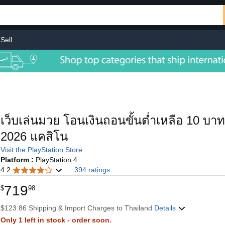
Sell
เว็บเล่นมวย โอนเงินถอนขั้นต่ำเหลือ 10 บ
2026 แคสิโน
Visit the PlayStation Store
Platform :
PlayStation 4
4.2
394 ratings
719
$
98
$123.86 Shipping & Import Charges to Thailand
Details
Only 1 left in stock - order soon.