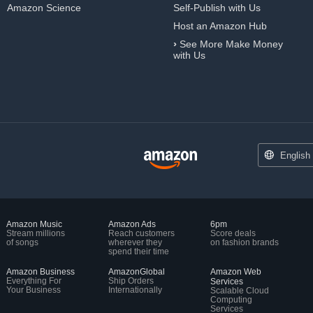
Amazon Science
Self-Publish with Us
Host an Amazon Hub
›
See More Make Money
with Us
English
Amazon Music
Amazon Ads
6pm
Stream millions
Reach customers
Score deals
of songs
wherever they
on fashion brands
spend their time
Amazon Business
AmazonGlobal
Amazon Web
Everything For
Ship Orders
Services
Your Business
Internationally
Scalable Cloud
Computing
Services