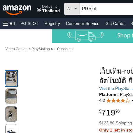
Deliver to
All
Thailand
PG SLOT
Registry
Customer Service
Gift Cards
S
All
›
›
Video Games
PlayStation 4
Consoles
เว็บเติม-r
อัตโนมัติ 
Visit the PlayStat
Platform :
PlaySt
4.2
719
$
98
$123.86 Shipping
Only 1 left in st