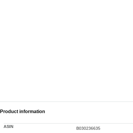
Product information
ASIN
B030236635