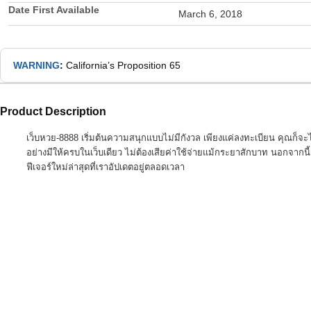
Date First Available
March 6, 2018
WARNING
:
California’s Proposition 65
Product Description
เว็บหวย-8888 เริ่มต้นความสนุกแบบไม่มีกังวล เพียงแค่ลงทะเบียน คุณก็จะไ
อย่างมีให้ครบในเว็บเดียว ไม่ต้องเสียค่าใช้จ่ายแม้กระยาสักบาท นอกจากนี้
ฟีเจอร์ใหม่ล่าสุดที่เราอัปเดตอยู่ตลอดเวลา