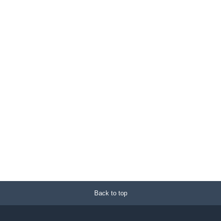
Back to top