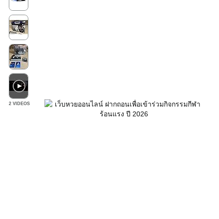
2 VIDEOS