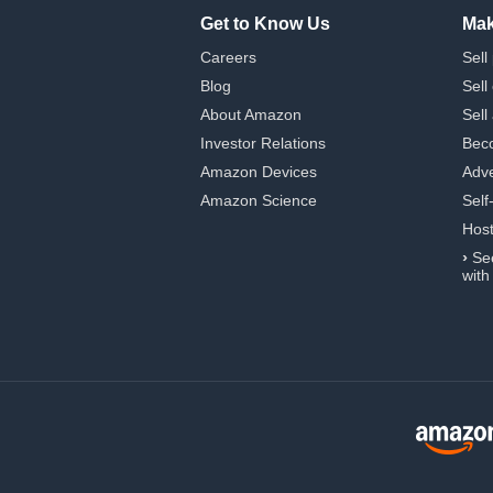
Get to Know Us
Mak
Careers
Sell
Blog
Sell
About Amazon
Sell
Investor Relations
Beco
Amazon Devices
Adve
Amazon Science
Self
Hos
›
Se
with