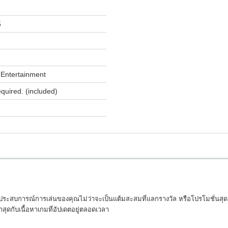
5
Entertainment
equired. (included)
มประสบการณ์การเล่นของคุณไม่ว่าจะเป็นแต้มสะสมที่แลกรางวัล หรือโปรโมชั่นสุดเ
สุดกับเนื้อหาเกมที่อัปเดตอยู่ตลอดเวลา