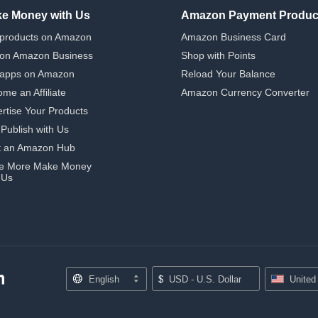
e Money with Us
Amazon Payment Produc
 products on Amazon
Amazon Business Card
 on Amazon Business
Shop with Points
 apps on Amazon
Reload Your Balance
me an Affiliate
Amazon Currency Converter
rtise Your Products
-Publish with Us
t an Amazon Hub
e More Make Money
 Us
English
$
USD - U.S. Dollar
United