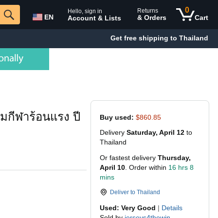
0
Returns
Hello, sign in
EN
& Orders
Cart
Account & Lists
Get free shipping to Thailand
มกีฬาร้อนแรง ปี
Buy used:
$860.85
Delivery
Saturday, April 12
to
Thailand
Or fastest delivery
Thursday,
April 10
. Order within
16 hrs 8
mins
Deliver to
Thailand
Used: Very Good
|
Details
Sold by
jerseys4thewin