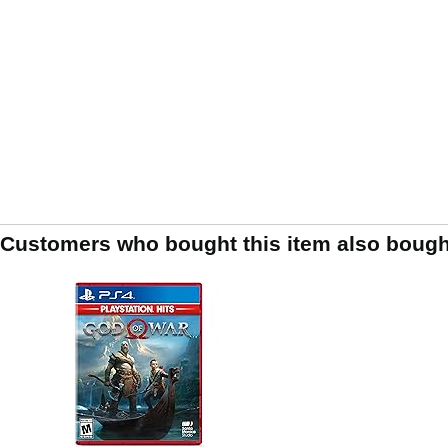
Customers who bought this item also bough