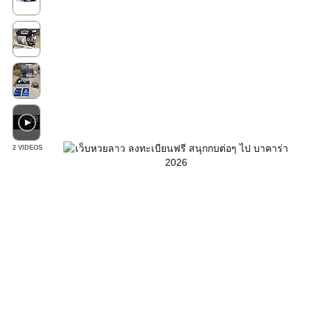
2 VIDEOS