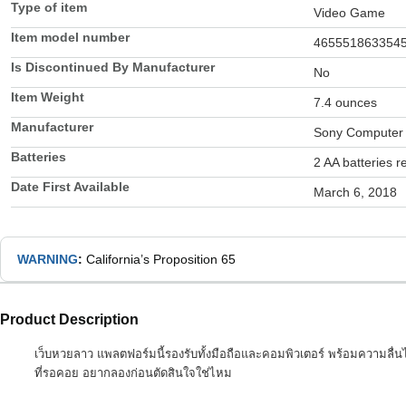
Type of item
Video Game
Item model number
465551863354
Is Discontinued By Manufacturer
No
Item Weight
7.4 ounces
Manufacturer
Sony Computer 
Batteries
2 AA batteries r
Date First Available
March 6, 2018
WARNING
:
California’s Proposition 65
Product Description
เว็บหวยลาว แพลตฟอร์มนี้รองรับทั้งมือถือและคอมพิวเตอร์ พร้อมความลื่
ที่รอคอย อยากลองก่อนตัดสินใจใช่ไหม