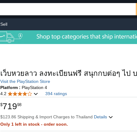
Sell
เว็บหวยลาว ลงทะเบียนฟรี สนุกกบต่อๆ ไป 
Visit the PlayStation Store
Platform :
PlayStation 4
4.2
394 ratings
719
$
98
$123.86 Shipping & Import Charges to Thailand
Details
Only 1 left in stock - order soon.