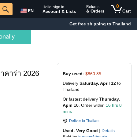
0
Returns
Hello, sign in
EN
& Orders
Cart
Account & Lists
Get free shipping to Thailand
บาคาร่า 2026
Buy used:
$860.85
Delivery
Saturday, April 12
to
Thailand
Or fastest delivery
Thursday,
April 10
. Order within
16 hrs 8
mins
Deliver to
Thailand
Used: Very Good
|
Details
Sold by
jerseys4thewin