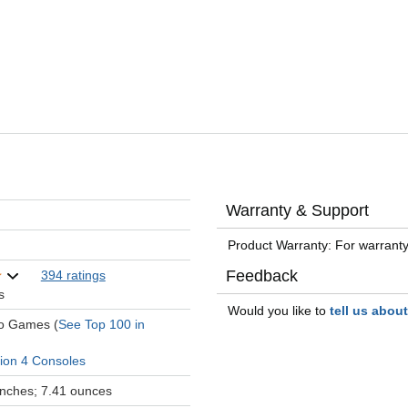
Warranty & Support
Product Warranty: For warranty
Feedback
394 ratings
s
Would you like to
tell us abou
eo Games (
See Top 100 in
tion 4 Consoles
 inches; 7.41 ounces