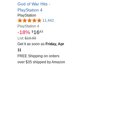
God of War Hits -
PlayStation 4
PlayStation
11,442
PlayStation 4
-18%
16
$
43
List:
$19.99
Get it as soon as
Friday, Apr
11
FREE Shipping on orders
over $35 shipped by Amazon