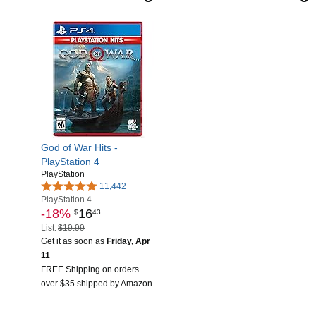
God of War Hits -
PlayStation 4
PlayStation
11,442
PlayStation 4
-18%
16
$
43
List:
$19.99
Get it as soon as
Friday, Apr
11
FREE Shipping on orders
over $35 shipped by Amazon