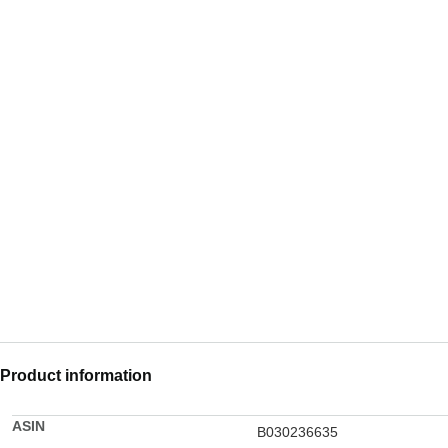
Product information
ASIN
B030236635