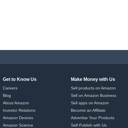
Get to Know Us
Make Money with Us
Careers
Sell products on Amazon
Blog
Sell on Amazon Business
About Amazon
Sell apps on Amazon
Investor Relations
Become an Affiliate
Amazon Devices
Advertise Your Products
Amazon Science
Self-Publish with Us