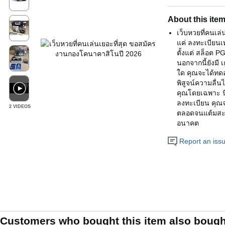
About this ite
เว็บหวยที่คนเล่
แค่ ลงทะเบียนเ
ตั้งแต่ สล็อต PG
นอกจากนี้ยังมี 
ใด คุณจะได้ทดล
พิสูจน์ความลื่
คุณโดยเฉพาะ นี่
ลงทะเบียน คุณจ
2 VIDEOS
ตลอดจนแต้มสะ
อนาคต
Report an issue
Customers who bought this item also bough