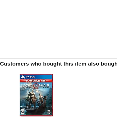
Customers who bought this item also bough