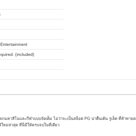
5
Entertainment
equired. (included)
กของเกมคาสิโนและกีฬาแบบจัดเต็ม ไม่ว่าจะเป็นสล็อต PG น่าตื่นเต้น รูเล็ต ที่ท
ม่ล่าสุด ที่นี่มีให้ครบจบในที่เดียว