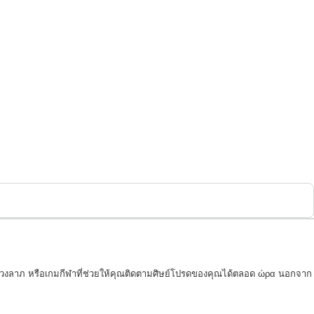
้าทายดวงลาภ หรือเกมกีฬาที่ช่วยให้คุณติดตามศิษย์โปรดของคุณได้ตลอด ώρα นอกจาก