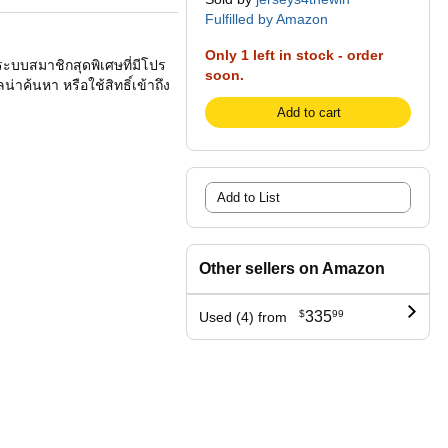
Fulfilled by Amazon
Only 1 left in stock - order
ระบบสมาชิกสุดพิเศษที่มีโปร
soon.
าค้นหา หรือใช้สิทธิ์เข้าถึง
Add to cart
Add to List
Other sellers on Amazon
$
335
99
Used (4) from