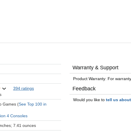
Warranty & Support
Product Warranty: For warranty
Feedback
394 ratings
s
Would you like to
tell us abou
eo Games (
See Top 100 in
tion 4 Consoles
 inches; 7.41 ounces