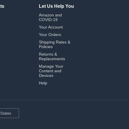
ts
Let Us Help You
Amazon and
COVID-19
Your Account
Your Orders
Shipping Rates &
Policies
Returns &
Replacements
Manage Your
Content and
Devices
Help
 States