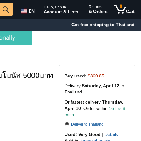
0
Returns
Hello, sign in
EN
& Orders
Cart
Account & Lists
Get free shipping to Thailand
่ยมโบนัส 5000บาท
Buy used:
$860.85
Delivery
Saturday, April 12
to
Thailand
Or fastest delivery
Thursday,
April 10
. Order within
16 hrs 8
mins
Deliver to
Thailand
Used: Very Good
|
Details
Sold by
jerseys4thewin