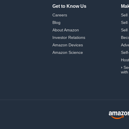
Get to Know Us
Mak
Careers
Sell
Blog
Sell
About Amazon
Sell
Investor Relations
Beco
Amazon Devices
Adve
Amazon Science
Self
Hos
›
Se
with