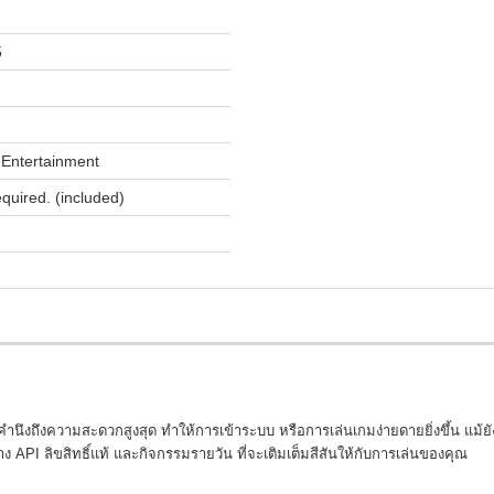
5
Entertainment
equired. (included)
ึงถึงความสะดวกสูงสุด ทำให้การเข้าระบบ หรือการเล่นเกมง่ายดายยิ่งขึ้น แม้ยัง
่าง API ลิขสิทธิ์แท้ และกิจกรรมรายวัน ที่จะเติมเต็มสีสันให้กับการเล่นของคุณ