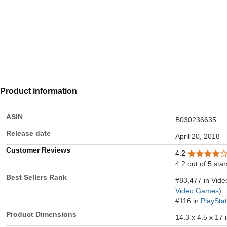
Product information
ASIN
B030236635
Release date
April 20, 2018
Customer Reviews
4.2
4.2 out of 5 star
Best Sellers Rank
#83,477 in Vid
Video Games
)
#116 in
PlaySta
Product Dimensions
14.3 x 4.5 x 17