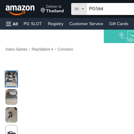
Deliver to
All
Thailand
PG SLOT
Registry
Customer Service
Gift Cards
All
›
›
Video Games
PlayStation 4
Consoles