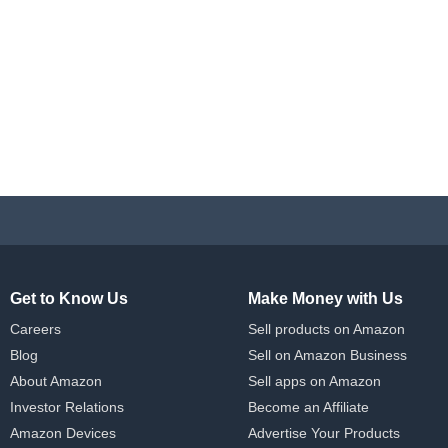
Get to Know Us
Make Money with Us
Careers
Sell products on Amazon
Blog
Sell on Amazon Business
About Amazon
Sell apps on Amazon
Investor Relations
Become an Affiliate
Amazon Devices
Advertise Your Products