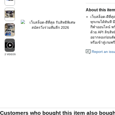
About this ite
เว็บสล็อต-ดีที่
ทุกเกมได้ทันที 
กีฬาออนไลน์ พร้
ด้วย API ลิขสิทธ
อยากลองก่อนตั
หรือเข้าสู่เกมพร
Report an issue
2 VIDEOS
Customers who bought this item also bough