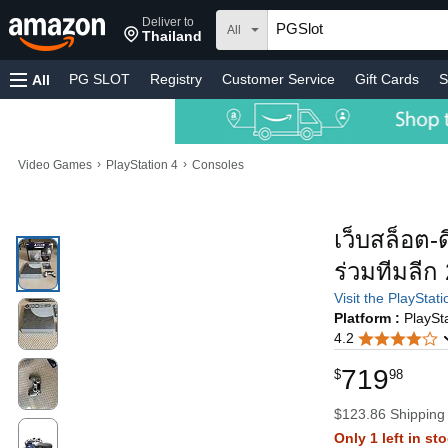
Deliver to
All
Thailand
PG SLOT
Registry
Customer Service
Gift Cards
S
All
›
›
Video Games
PlayStation 4
Consoles
เว็บสล็อต-ดี
ร่วมทีมลีก
Visit the PlayStat
Platform :
PlaySt
4.2
719
$
98
$123.86 Shipping
Only 1 left in st