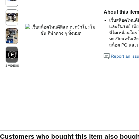
About this ite
เว็บสล็อตไหนดีท
และรื่นรมย์ เพ
ที่ไม่เหมือนใคร
ทะเบียนครั้งเดีย
สล็อต PG และเ
Report an issue
2 VIDEOS
Customers who bought this item also bough