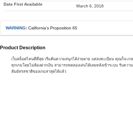
Date First Available
March 6, 2018
WARNING
:
California’s Proposition 65
Product Description
เว็บสล็อตไหนดีที่สุด เริ่มต้นความสนุกได้ง่ายดาย แค่ลงทะเบียน คุณก็จะ
ทุกเกมโดยไม่ต้องฝากเงิน สามารถทดลองเล่นได้เลยหลังเข้าระบบ รับความสน
สัมผัสรสชาติของเกมล่าสุดได้แล้ว