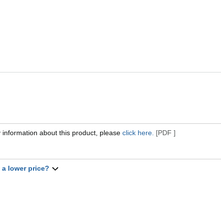
 information about this product, please
click here.
[PDF ]
t a lower price?