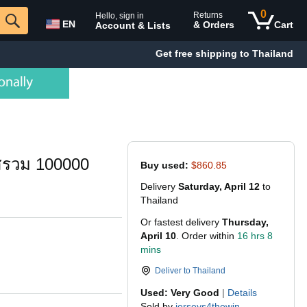
0
Returns
Hello, sign in
EN
& Orders
Cart
Account & Lists
Get free shipping to Thailand
ัสรวม 100000
Buy used:
$860.85
Delivery
Saturday, April 12
to
Thailand
Or fastest delivery
Thursday,
April 10
. Order within
16 hrs 8
mins
Deliver to
Thailand
Used: Very Good
|
Details
Sold by
jerseys4thewin