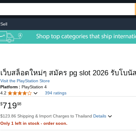
Sell
เว็บสล็อตใหม่ๆ สมัคร pg slot 2026 รับโบน
Visit the PlayStation Store
Platform :
PlayStation 4
4.2
394 ratings
719
$
98
$123.86 Shipping & Import Charges to Thailand
Details
Only 1 left in stock - order soon.