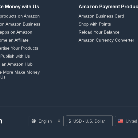
e Money with Us
Amazon Payment Produc
 products on Amazon
Amazon Business Card
 on Amazon Business
Shop with Points
 apps on Amazon
Reload Your Balance
me an Affiliate
Amazon Currency Converter
rtise Your Products
-Publish with Us
t an Amazon Hub
e More Make Money
 Us
English
$
USD - U.S. Dollar
United