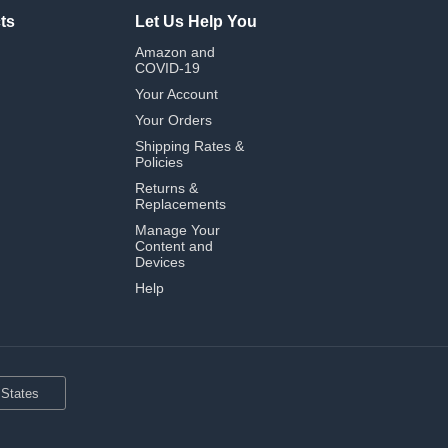
ts
Let Us Help You
Amazon and
COVID-19
Your Account
Your Orders
Shipping Rates &
Policies
Returns &
Replacements
Manage Your
Content and
Devices
Help
 States