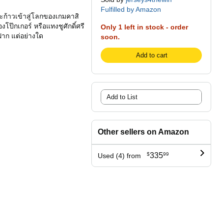
Fulfilled by Amazon
จะก้าวเข้าสู่โลกของเกมคาสิ
ป๊กเกอร์ หรือแทงชูศักดิ์ศรี
Only 1 left in stock - order
ฝาก แต่อย่างใด
soon.
Add to cart
Add to List
Other sellers on Amazon
$
335
99
Used (4) from