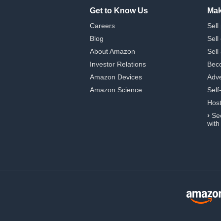
Get to Know Us
Mak
Careers
Sell
Blog
Sell
About Amazon
Sell
Investor Relations
Beco
Amazon Devices
Adve
Amazon Science
Self
Hos
›
Se
with