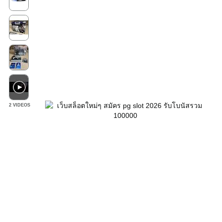
2 VIDEOS