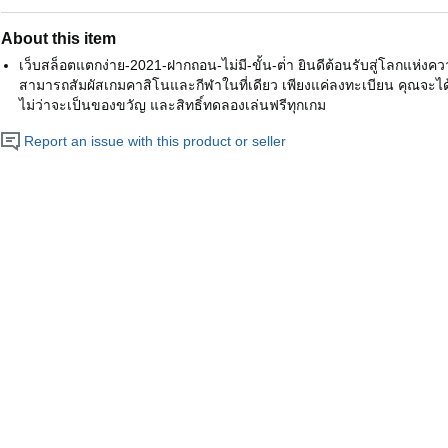
About this item
เว็บสล็อตแตกง่าย-2021-ฝากถอน-ไม่มี-ขั้น-ต่ํา ยินดีต้อนรับสู่โลกแห่งคว
สามารถสัมผัสเกมคาสิโนและกีฬาในที่เดียว เพียงแค่ลงทะเบียน คุณจะได้
ไม่ว่าจะเป็นของขวัญ และสิทธิ์ทดลองเล่นฟรีทุกเกม
Report an issue with this product or seller