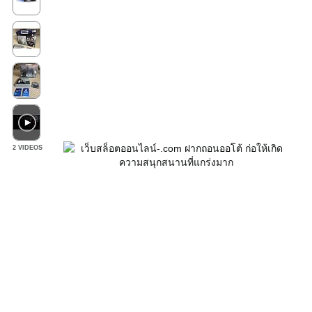
2 VIDEOS