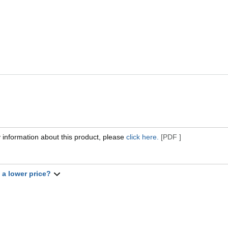
 information about this product, please
click here.
[PDF ]
t a lower price?