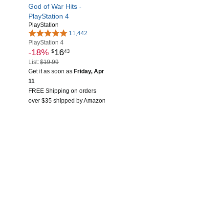
God of War Hits -
PlayStation 4
PlayStation
11,442
PlayStation 4
-18%
16
$
43
List:
$19.99
Get it as soon as
Friday, Apr
11
FREE Shipping on orders
over $35 shipped by Amazon