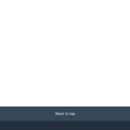
Back to top