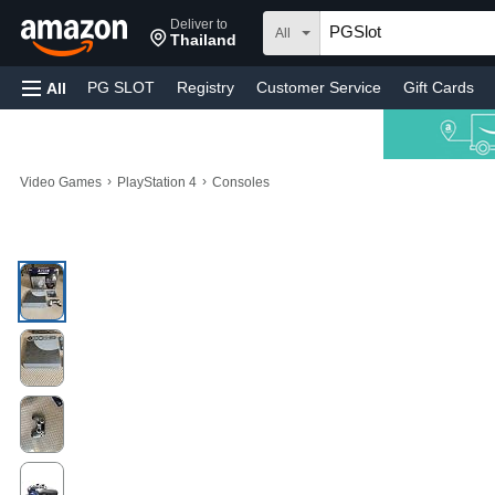
Deliver to
All
Thailand
PG SLOT
Registry
Customer Service
Gift Cards
All
›
›
Video Games
PlayStation 4
Consoles