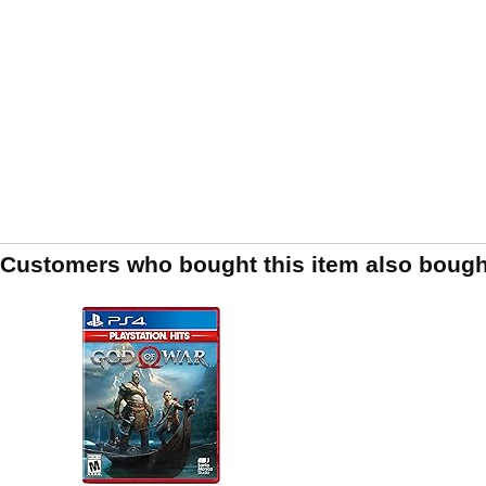
Customers who bought this item also bough