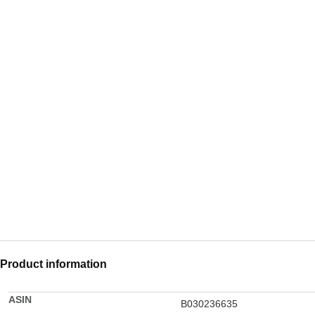
Product information
ASIN
B030236635