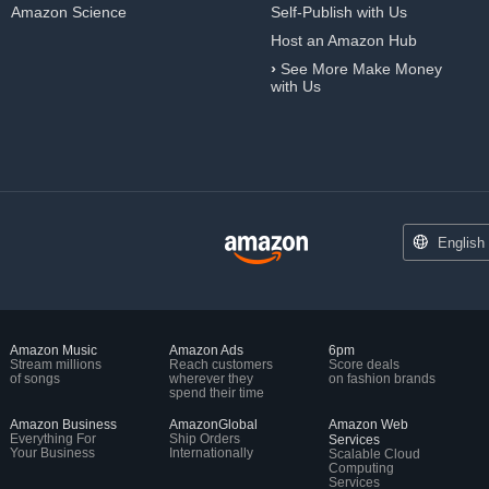
Amazon Science
Self-Publish with Us
Host an Amazon Hub
›
See More Make Money
with Us
English
Amazon Music
Amazon Ads
6pm
Stream millions
Reach customers
Score deals
of songs
wherever they
on fashion brands
spend their time
Amazon Business
AmazonGlobal
Amazon Web
Everything For
Ship Orders
Services
Your Business
Internationally
Scalable Cloud
Computing
Services