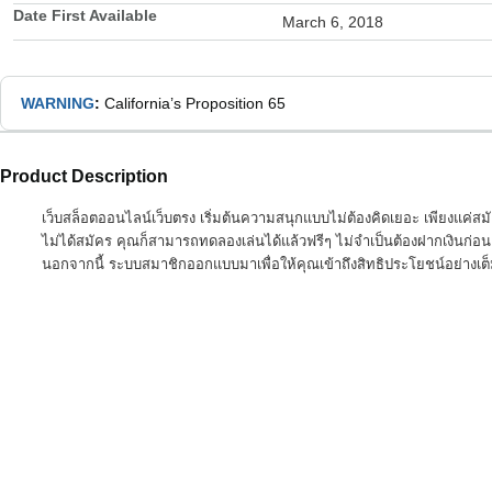
Date First Available
March 6, 2018
WARNING
:
California’s Proposition 65
Product Description
เว็บสล็อตออนไลน์เว็บตรง เริ่มต้นความสนุกแบบไม่ต้องคิดเยอะ เพียงแค่สม
ไม่ได้สมัคร คุณก็สามารถทดลองเล่นได้แล้วฟรีๆ ไม่จำเป็นต้องฝากเงินก่อ
นอกจากนี้ ระบบสมาชิกออกแบบมาเพื่อให้คุณเข้าถึงสิทธิประโยชน์อย่างเต็