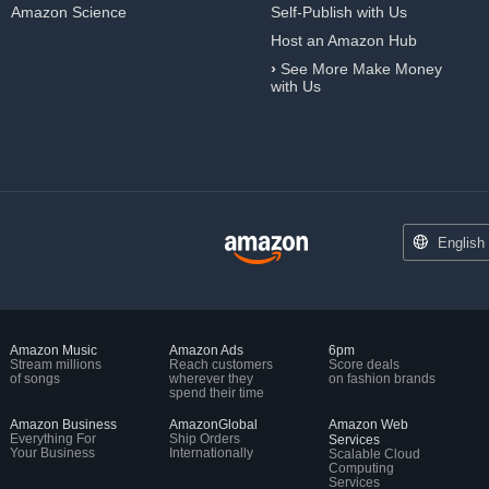
Amazon Science
Self-Publish with Us
Host an Amazon Hub
›
See More Make Money
with Us
English
Amazon Music
Amazon Ads
6pm
Stream millions
Reach customers
Score deals
of songs
wherever they
on fashion brands
spend their time
Amazon Business
AmazonGlobal
Amazon Web
Everything For
Ship Orders
Services
Your Business
Internationally
Scalable Cloud
Computing
Services