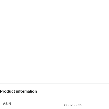
Product information
ASIN
B030236635