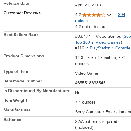
Release date
April 20, 2018
Customer Reviews
4.2
394
ratings
4.2 out of 5 stars
Best Sellers Rank
#83,477 in Video Games (
See
Top 100 in Video Games
)
#116 in
PlayStation 4 Console
Product Dimensions
14.3 x 4.5 x 17 inches; 7.41
ounces
Type of item
Video Game
Item model number
4655518633545
Is Discontinued By Manufacturer
No
Item Weight
7.4 ounces
Manufacturer
Sony Computer Entertainmen
Batteries
2 AA batteries required.
(included)