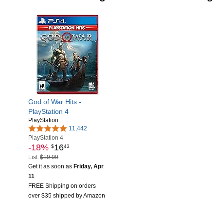
God of War Hits -
PlayStation 4
PlayStation
11,442
PlayStation 4
-18%
16
$
43
List:
$19.99
Get it as soon as
Friday, Apr
11
FREE Shipping on orders
over $35 shipped by Amazon