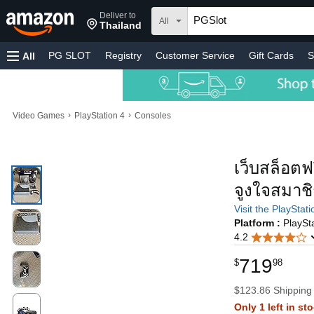
Deliver to
All
Thailand
PG SLOT
Registry
Customer Service
Gift Cards
S
All
›
›
Video Games
PlayStation 4
Consoles
เว็บสล็อตฟ
จูงใจสมาชิ
Visit the PlayStat
Platform :
PlaySt
4.2
719
$
98
$123.86 Shipping
Only 1 left in st