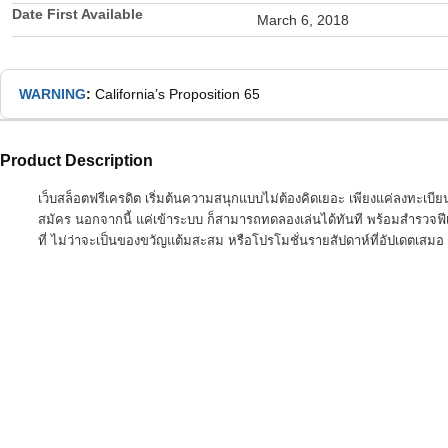
Date First Available
March 6, 2018
WARNING
:
California’s Proposition 65
Product Description
เว็บสล็อตฟรีเครดิต เริ่มต้นความสนุกแบบไม่ต้องคิดเยอะ เพียงแค่ลงทะเบีย
สมัคร นอกจากนี้ แค่เข้าระบบ ก็สามารถทดลองเล่นได้ทันที พร้อมสำรวจฟี
ที่ ไม่ว่าจะเป็นของขวัญแต้มสะสม หรือโปรโมชั่นรายสัปดาห์ที่อัปเดตเสมอ