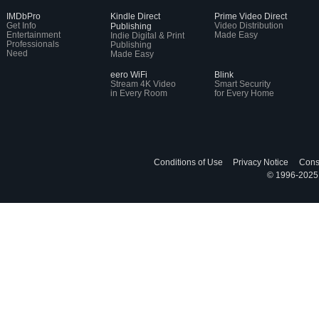
IMDbPro
Kindle Direct
Prime Video Direct
Get Info
Video Distribution
Publishing
Entertainment
Made Easy
Indie Digital & Print
Professionals
Publishing
Need
Made Easy
eero WiFi
Blink
Stream 4K Video
Smart Security
in Every Room
for Every Home
Conditions of Use
Privacy Notice
Cons
© 1996-2025, 