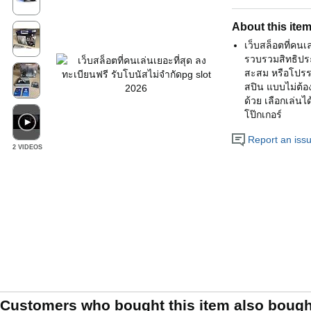
About this ite
เว็บสล็อตที่คน
รวบรวมสิทธิประ
สะสม หรือโปรราย
สปิน แบบไม่ต้อ
ด้วย เลือกเล่นไ
โป๊กเกอร์
Report an issue
2 VIDEOS
Customers who bought this item also bough