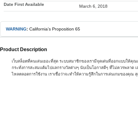
Date First Available
March 6, 2018
WARNING
:
California’s Proposition 65
Product Description
เว็บสล็อตที่คนเล่นเยอะที่สุด ระบบสมาชิกของเรามีจุดเด่นที่ออกแบบให้คุณเข
กระทั่งการสะสมแต้มไปแลกรางวัลต่างๆ นับเป็นโอกาสดีๆ ที่ไม่ควรพลาด เ
ไหลตลอดการใช้งาน เราเชื่อว่าจะทำให้ความรู้สึกในการเล่นเกมของคุณ 