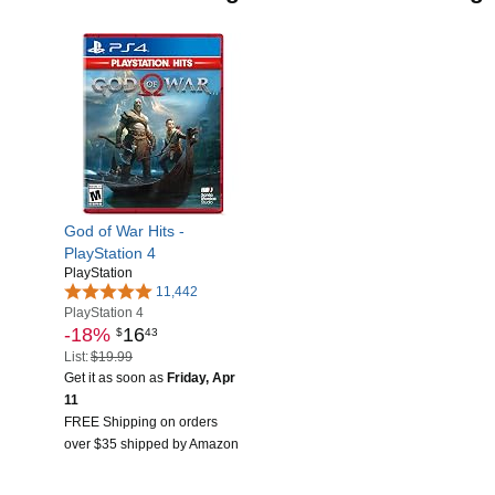
God of War Hits -
PlayStation 4
PlayStation
11,442
PlayStation 4
-18%
16
$
43
List:
$19.99
Get it as soon as
Friday, Apr
11
FREE Shipping on orders
over $35 shipped by Amazon