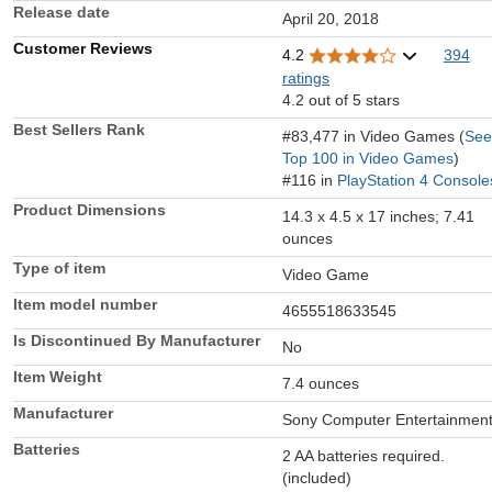
Release date
April 20, 2018
Customer Reviews
4.2
394
ratings
4.2 out of 5 stars
Best Sellers Rank
#83,477 in Video Games (
See
Top 100 in Video Games
)
#116 in
PlayStation 4 Console
Product Dimensions
14.3 x 4.5 x 17 inches; 7.41
ounces
Type of item
Video Game
Item model number
4655518633545
Is Discontinued By Manufacturer
No
Item Weight
7.4 ounces
Manufacturer
Sony Computer Entertainmen
Batteries
2 AA batteries required.
(included)