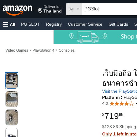
Deliver to
All
Thailand
PG SLOT
Registry
Customer Service
Gift Cards
S
All
›
›
Video Games
PlayStation 4
Consoles
เว็บมือถือ
ธนาคารชำร
Visit the PlayStat
Platform :
PlaySt
4.2
719
$
98
$123.86 Shipping
Only 1 left in st