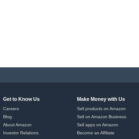
Get to Know Us
Make Money with Us
Careers
Sell products on Amazon
Blog
Sell on Amazon Business
About Amazon
Sell apps on Amazon
Investor Relations
Become an Affiliate