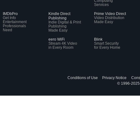
Computing
Services
IMDbPro
Kindle Direct
Prime Video Direct
Get Info
Video Distribution
Publishing
Entertainment
Made Easy
Indie Digital & Print
Professionals
Publishing
Need
Made Easy
eero WiFi
Blink
Stream 4K Video
Smart Security
in Every Room
for Every Home
Conditions of Use
Privacy Notice
Cons
© 1996-2025, 