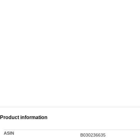
Product information
ASIN
B030236635