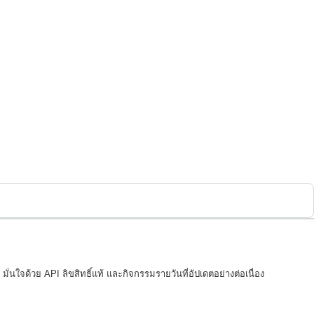
นใจด้วย API ลิขสิทธิ์แท้ และกิจกรรมรายวันที่อัปเดตอย่างต่อเนื่อง