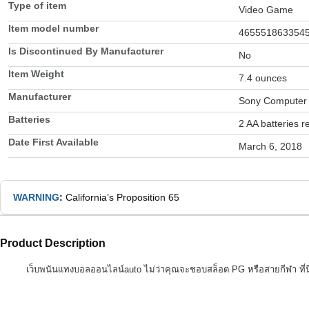
Type of item
Video Game
Item model number
465551863354
Is Discontinued By Manufacturer
No
Item Weight
7.4 ounces
Manufacturer
Sony Computer 
Batteries
2 AA batteries r
Date First Available
March 6, 2018
WARNING
:
California’s Proposition 65
Product Description
เว็บพนันแทงบอลออนไลน์auto ไม่ว่าคุณจะชอบสล็อต PG หรือสายกีฬา ที่นี่มี