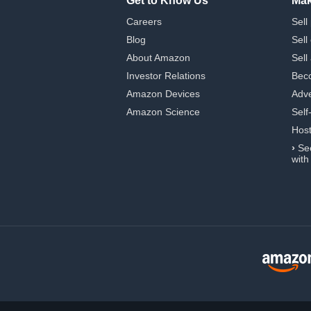
Get to Know Us
Mak
Careers
Sell
Blog
Sell
About Amazon
Sell
Investor Relations
Beco
Amazon Devices
Adve
Amazon Science
Self
Hos
›
Se
with