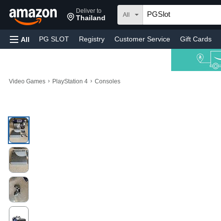
Deliver to
All
Thailand
PG SLOT
Registry
Customer Service
Gift Cards
All
›
›
Video Games
PlayStation 4
Consoles