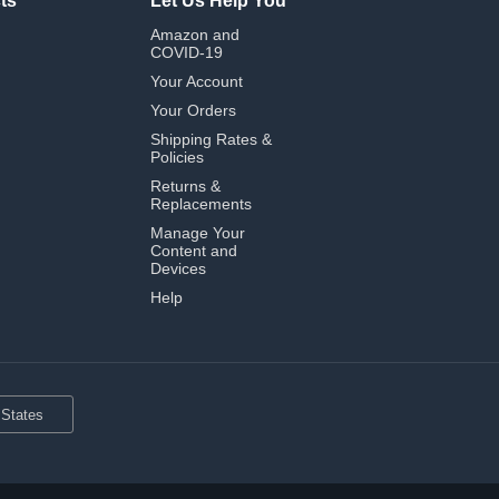
ts
Let Us Help You
Amazon and
COVID-19
Your Account
Your Orders
Shipping Rates &
Policies
Returns &
Replacements
Manage Your
Content and
Devices
Help
 States