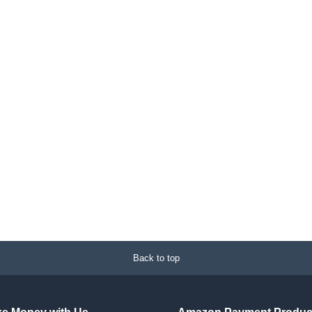
Back to top