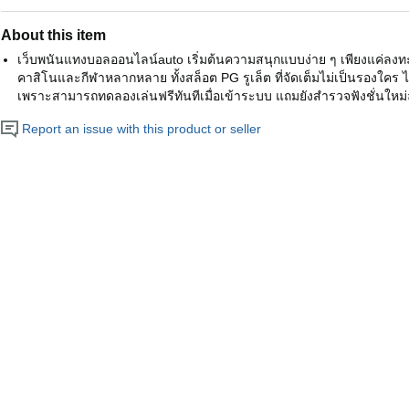
About this item
เว็บพนันแทงบอลออนไลน์auto เริ่มต้นความสนุกแบบง่าย ๆ เพียงแค่ลงทะ
คาสิโนและกีฬาหลากหลาย ทั้งสล็อต PG รูเล็ต ที่จัดเต็มไม่เป็นรองใคร ไ
เพราะสามารถทดลองเล่นฟรีทันทีเมื่อเข้าระบบ แถมยังสำรวจฟังชั่นใหม
Report an issue with this product or seller