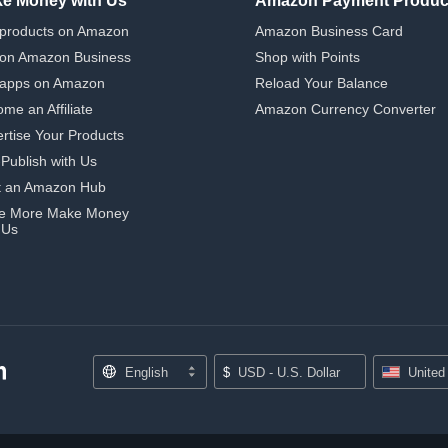
e Money with Us
Amazon Payment Produc
 products on Amazon
Amazon Business Card
 on Amazon Business
Shop with Points
 apps on Amazon
Reload Your Balance
me an Affiliate
Amazon Currency Converter
rtise Your Products
-Publish with Us
t an Amazon Hub
e More Make Money
 Us
English
$
USD - U.S. Dollar
United