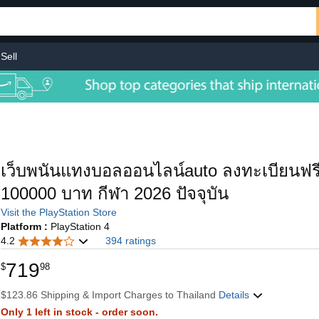
Sell
เว็บพนันแทงบอลออนไลน์auto ลงทะเบียนฟรี
100000 บาท กีฬา 2026 ปัจจุบัน
Visit the PlayStation Store
Platform :
PlayStation 4
4.2
394 ratings
719
$
98
$123.86 Shipping & Import Charges to Thailand
Details
Only 1 left in stock - order soon.