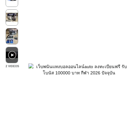
2 VIDEOS