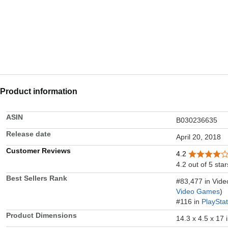
Product information
ASIN
B030236635
Release date
April 20, 2018
Customer Reviews
4.2
4.2 out of 5 star
Best Sellers Rank
#83,477 in Vid
Video Games
)
#116 in
PlaySta
Product Dimensions
14.3 x 4.5 x 17