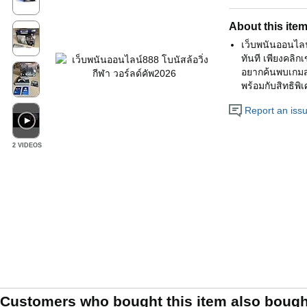
About this ite
เว็บพนันออนไล
ทันที เพียงคลิ
อยากค้นพบเกมสล็
พร้อมกับสิทธิพ
Report an issue
2 VIDEOS
Customers who bought this item also bough