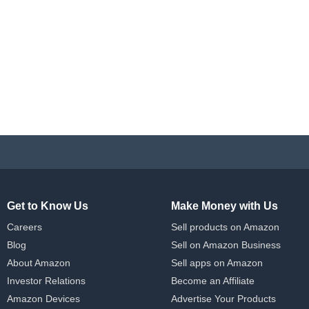
Get to Know Us
Make Money with Us
Careers
Sell products on Amazon
Blog
Sell on Amazon Business
About Amazon
Sell apps on Amazon
Investor Relations
Become an Affiliate
Amazon Devices
Advertise Your Products