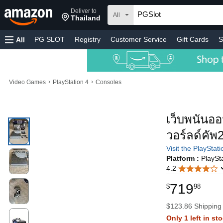
Deliver to
All
Thailand
PG SLOT
Registry
Customer Service
Gift Cards
S
All
›
›
Video Games
PlayStation 4
Consoles
เว็บพนันออ
วอร์ลด์คัพ
Visit the PlayStat
Platform :
PlaySt
4.2
719
$
98
$123.86 Shipping
Only 1 left in st