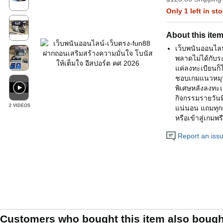
Only 1 left in st
About this ite
เว็บพนันออนไลน
พลาดไม่ได้กับร
แค่ลงทะเบียนก็
ชอบเกมแนวหมุนว
พิเศษหลังลงทะเบ
กิจกรรมรายวันที
2 VIDEOS
แน่นอน แถมทุกคร
หรือเข้าสู่เกมพร
Report an issue
Customers who bought this item also bough