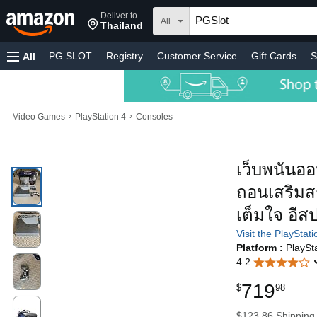
Deliver to
All
Thailand
PG SLOT
Registry
Customer Service
Gift Cards
S
All
›
›
Video Games
PlayStation 4
Consoles
เว็บพนันออ
ถอนเสริมสร
เต็มใจ อีส
Visit the PlayStat
Platform :
PlaySt
4.2
719
$
98
$123.86 Shipping