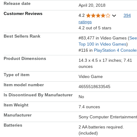
Release date
April 20, 2018
Customer Reviews
4.2
394
ratings
4.2 out of 5 stars
Best Sellers Rank
#83,477 in Video Games (
See
Top 100 in Video Games
)
#116 in
PlayStation 4 Console
Product Dimensions
14.3 x 4.5 x 17 inches; 7.41
ounces
Type of item
Video Game
Item model number
4655518633545
Is Discontinued By Manufacturer
No
Item Weight
7.4 ounces
Manufacturer
Sony Computer Entertainmen
Batteries
2 AA batteries required.
(included)