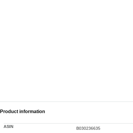
Product information
ASIN
B030236635