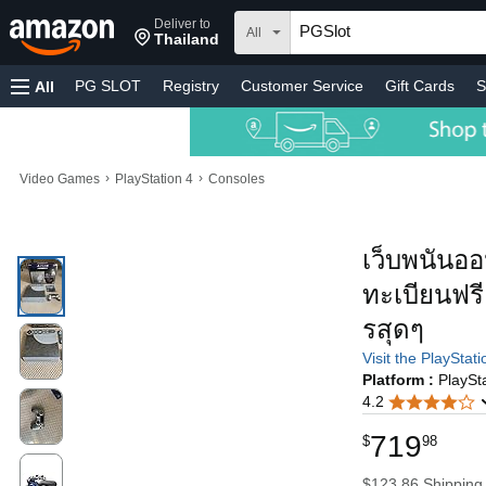
Deliver to
All
Thailand
PG SLOT
Registry
Customer Service
Gift Cards
S
All
›
›
Video Games
PlayStation 4
Consoles
เว็บพนันออ
ทะเบียนฟร
รสุดๆ
Visit the PlayStat
Platform :
PlaySt
4.2
719
$
98
$123.86 Shipping