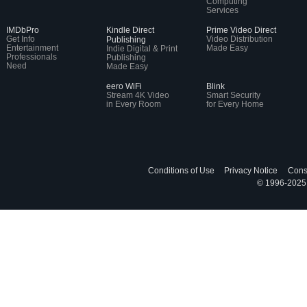
Computing
Services
IMDbPro
Kindle Direct
Prime Video Direct
Get Info
Video Distribution
Publishing
Entertainment
Made Easy
Indie Digital & Print
Professionals
Publishing
Need
Made Easy
eero WiFi
Blink
Stream 4K Video
Smart Security
in Every Room
for Every Home
Conditions of Use
Privacy Notice
Cons
© 1996-2025, 