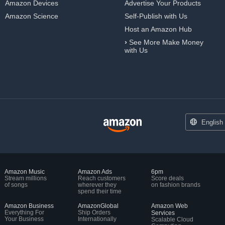
Amazon Devices
Advertise Your Products
Amazon Science
Self-Publish with Us
Host an Amazon Hub
›
See More Make Money
with Us
English
Amazon Music
Amazon Ads
6pm
Stream millions
Reach customers
Score deals
of songs
wherever they
on fashion brands
spend their time
Amazon Business
AmazonGlobal
Amazon Web
Everything For
Ship Orders
Services
Your Business
Internationally
Scalable Cloud