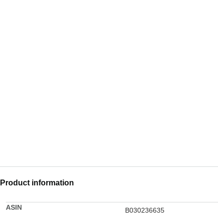
Product information
ASIN
B030236635