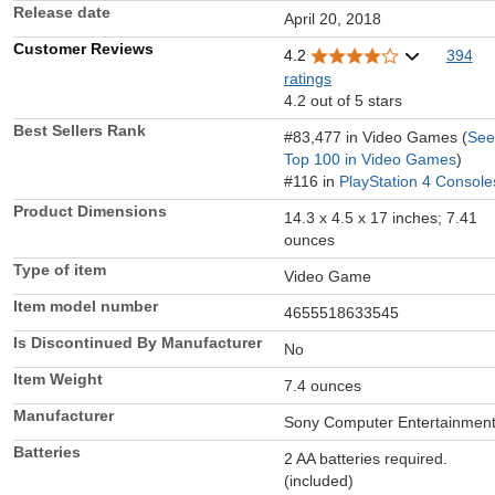
Release date
April 20, 2018
Customer Reviews
4.2
394
ratings
4.2 out of 5 stars
Best Sellers Rank
#83,477 in Video Games (
See
Top 100 in Video Games
)
#116 in
PlayStation 4 Console
Product Dimensions
14.3 x 4.5 x 17 inches; 7.41
ounces
Type of item
Video Game
Item model number
4655518633545
Is Discontinued By Manufacturer
No
Item Weight
7.4 ounces
Manufacturer
Sony Computer Entertainmen
Batteries
2 AA batteries required.
(included)